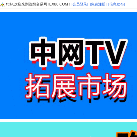
您好,欢迎来到纺织交易网TEX86.COM !
[会员登录]
[免费注册]
[信息发布]