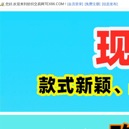
您好,欢迎来到纺织交易网TEX86.COM !
[会员登录]
[免费注册]
[信息发布]