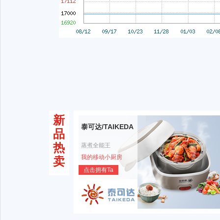
新
泰可达/TAIKEDA
品
热
蒸煮全能王
我的移动小厨房
卖
点击拥有Ta