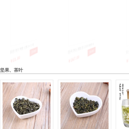
阳澄湖大闸蟹 公蟹2.9-2.7两
贵州茅台酒集团【贵州特醇酒 珍
女士最爱
￥21.00
￥267.00
￥108.
立即购买
立即购买
酿】白酒 送礼佳品
堡 新贵
坚果、茶叶