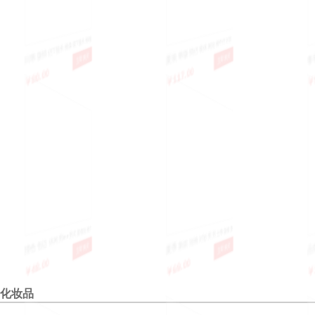
日韩版情侣T恤长袖条纹T恤长袖t恤
夏装韩版情侣装休闲短袖牛仔衬衣
春装新
￥80.00
￥117.00
￥92.0
立即购买
立即购买
男女式情侣装刺绣标徽章打底衫
民族拼接情侣衬衫
直筒 裤
撞色包边 休闲男tee男式圆领短袖T
夏季新款短袖衬衫男 男士韩版修身
品牌男
￥48.00
￥69.00
￥154.
立即购买
立即购买
恤衫
衬衣外套 时尚休闲打底衫
暖毛衣男
化妆品