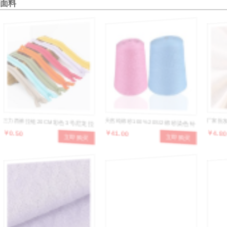
面料
三力西裤拉链20CM彩色3号尼龙拉
天然纯棉纱100%20S/2棉纱染色针
厂家批
￥0.50
￥41.00
￥4.80
立即购买
立即购买
链裤子门襟钱包闭口拉链
织毛衣织袜原料色纱
棉32*