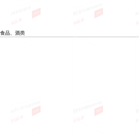
2000G多功能洗衣液
魅丝蔻 6支动物毛化妆刷套装 豹纹
BABY
￥21.00
￥68.00
￥20.0
立即购买
立即购买
化妆套刷
头
食品、酒类
diy手工巧克力礼盒装刻字表白求爱
芭思客 原榨樱桃饮料 果汁果浆饮
香烤小黄
￥152.00
￥74.00
￥14.0
立即购买
立即购买
创意情人节送男女生日礼物
品生产OEM