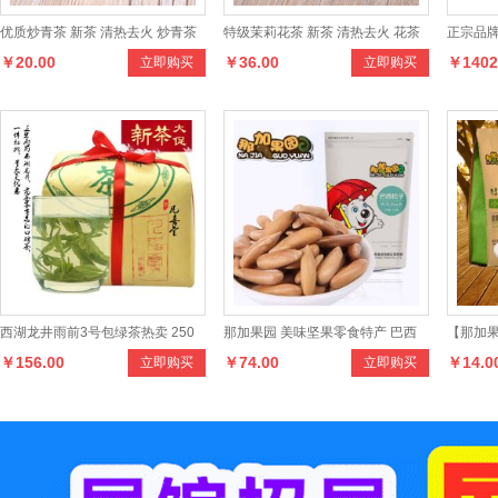
优质炒青茶 新茶 清热去火 炒青茶
特级茉莉花茶 新茶 清热去火 花茶
正宗品牌
￥20.00
￥36.00
￥1402
立即购买
立即购买
绿茶 茶叶
级T1礼
西湖龙井雨前3号包绿茶热卖 250
那加果园 美味坚果零食特产 巴西
【那加果
￥156.00
￥74.00
￥14.0
立即购买
立即购买
克传统纸包精品茶叶
松子 精选特级松子 238克
口小白杏