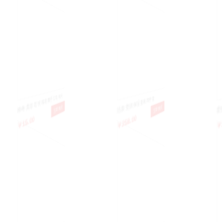
神奇美容皂 玫瑰花瓣手工皂 纯天
活泉莹润保湿套装四件套
爱护你
￥15.00
￥258.00
￥38.0
立即购买
立即购买
然玫瑰精油手工皂
湾原装