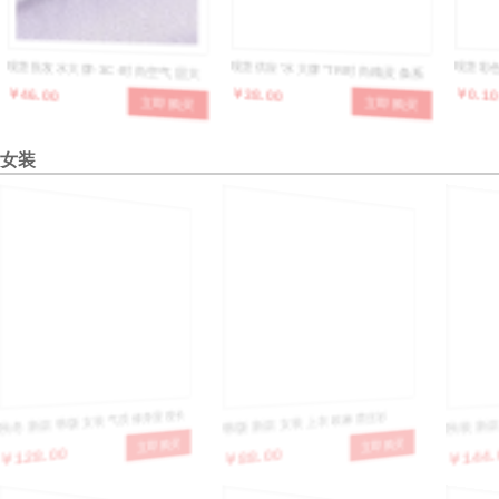
现货批发水大牌-3C-时尚空气层大
现货供应“水大牌”TR时尚精灵条系
现货彩色
￥46.00
￥38.00
￥0.10
立即购买
立即购买
辫子提花布，设计时尚，款式多
列面料产品，设计新颖，款式多
外套开
样，色彩齐全
样，手感柔和，适合制作各种男女
女装
时新服装
秋冬新款韩版女装气质修身显瘦长
韩版新款女装上衣欧麻蕾丝衫
秋装新
￥128.00
￥88.00
￥144.
立即购买
立即购买
袖连衣裙打底连衣裙
套长袖