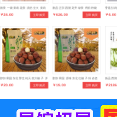
新茶 一级茉莉花茶 清热去火 茉莉
新品正宗西湖龙井绿茶 明前特级
香菇扒鸡
￥24.00
￥636.00
￥4.00
立即购买
立即购买
花茶
250克礼盒装茶叶 正品新茶叶
独立包
那加果园东北野生纯天然大榛子 开
那加果园 原味东北红榛子 特价坚
新品西湖
￥20.00
￥19.00
￥2186
立即购买
立即购买
口榛子大颗粒清香坚果干果250克
果零食 清香开口红榛子 250g装
纸包装龙