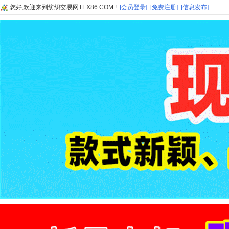
您好,欢迎来到纺织交易网TEX86.COM !
[会员登录]
[免费注册]
[信息发布]