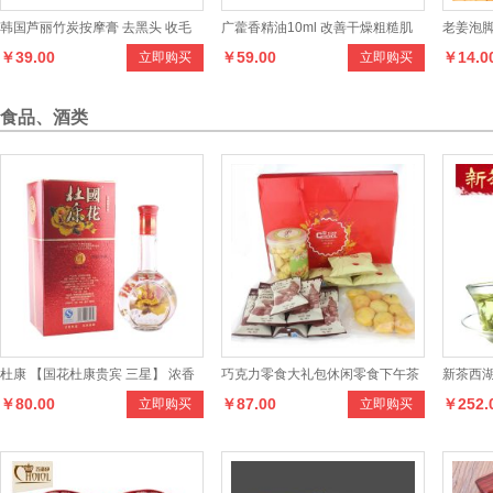
韩国芦丽竹炭按摩膏 去黑头 收毛
广藿香精油10ml 改善干燥粗糙肌
老姜泡脚
￥39.00
￥59.00
￥14.0
立即购买
立即购买
孔 深度清洁 按摩膏
肤 紧致 单方精油
浴粉 足
食品、酒类
杜康 【国花杜康贵宾 三星】 浓香
巧克力零食大礼包休闲零食下午茶
新茶西湖
￥80.00
￥87.00
￥252.
立即购买
立即购买
型白酒
克礼盒