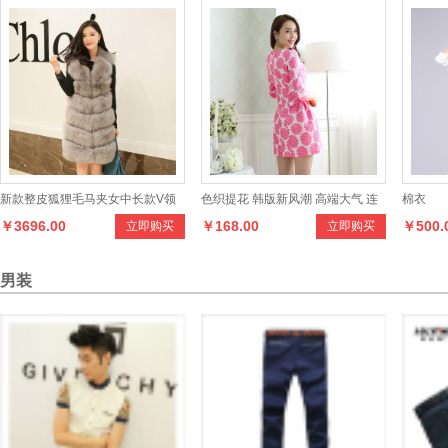
新款整皮狐狸毛马夹女中长款V领
色织提花 韩版新风潮 高端大气 连
棉衣
￥3696.00
￥168.00
￥500.
立即购买
立即购买
百搭无袖马甲皮草背心斜条纹
衣裙
男装