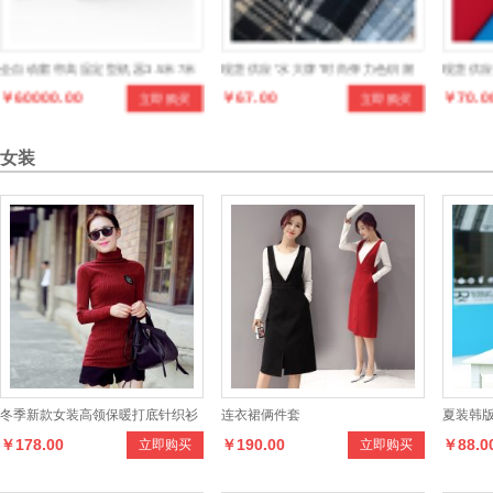
全自动窗帘高温定型机器3.5米7米
现货供应“水大牌”时尚弹力色织潮
现货供应
￥60000.00
￥67.00
￥70.0
立即购买
立即购买
卧式柜体布帘蒸汽定型成品帘
格系列产品，款式多样，手感柔
雅格系
和，适合制作男女时新服装
式多样
女装
男女时
冬季新款女装高领保暖打底针织衫
连衣裙俩件套
夏装韩版
￥178.00
￥190.00
￥88.0
立即购买
立即购买