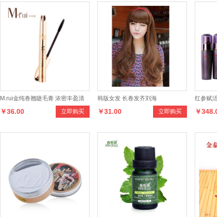
M.rui金纯卷翘睫毛膏 浓密丰盈清
韩版女发 长卷发齐刘海
红参赋
￥36.00
￥31.00
￥348.
立即购买
立即购买
晰分明速干持久