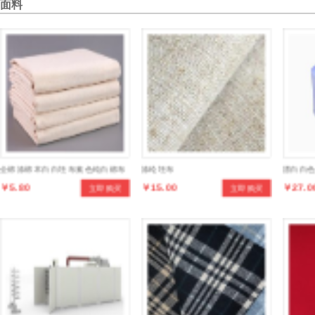
面料
全棉涤棉本白白坯布素色纯白棉布
涤纶坯布
漂白白色3
￥5.80
￥15.00
￥27.0
立即购买
立即购买
服装立体裁剪打版原型布手工扎染
强密网F