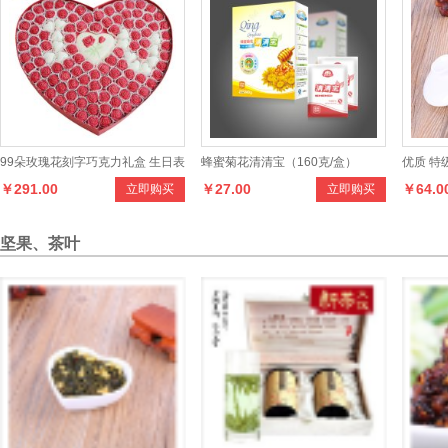
99朵玫瑰花刻字巧克力礼盒 生日表
蜂蜜菊花清清宝（160克/盒）
优质 特
￥291.00
￥27.00
￥64.0
立即购买
立即购买
白情人节求婚创意礼物
峰茶 茶
坚果、茶叶