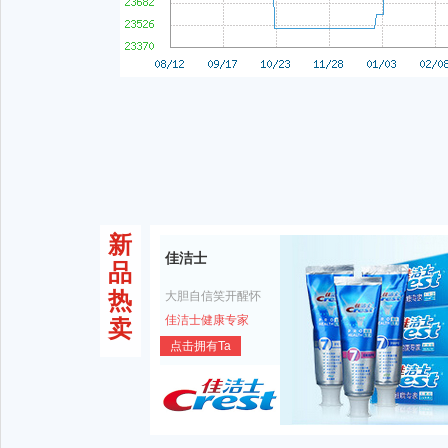
新
佳洁士
品
热
大胆自信笑开醒怀
佳洁士健康专家
卖
点击拥有Ta