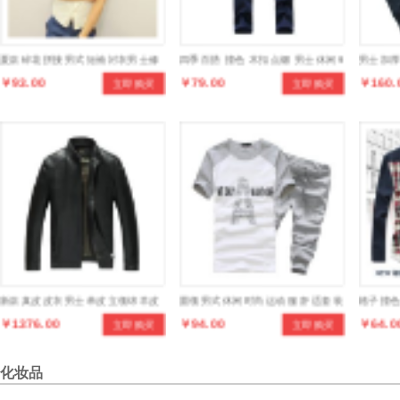
夏款碎花拼接男式短袖衬衣男士修
四季百搭 撞色 木扣点缀 男士休闲9
男士加
￥93.00
￥79.00
￥160.
立即购买
立即购买
身原宿衬衫
分裤 修身男裤子
版修身
新款真皮皮衣男士单皮立领绵羊皮
圆领男式休闲时尚运动服 舒适套装
格子撞色
￥1376.00
￥94.00
￥64.0
立即购买
立即购买
时尚机车皮夹克
闲男衬
化妆品