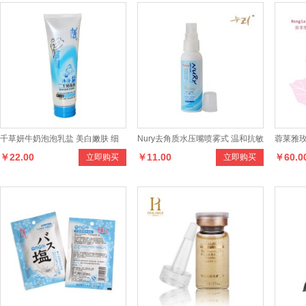
千草妍牛奶泡泡乳盐 美白嫩肤 细
Nury去角质水压嘴喷雾式 温和抗敏
蓉莱雅
￥22.00
￥11.00
￥60.0
立即购买
立即购买
腻光滑 牛奶精华润白雪肌 350g
感 去角质 死皮 深层清洁肌肤
美白祛斑