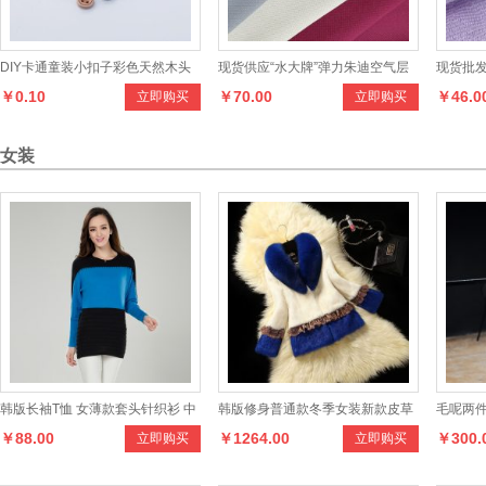
DIY卡通童装小扣子彩色天然木头
现货供应“水大牌”弹力朱迪空气层
现货批发
￥0.10
￥70.00
￥46.0
立即购买
立即购买
虚线纯色纽扣衬衫裙子木质圆形扣
系列面料，设计新颖，款式多样，
辫子提
手感柔和
样，色
女装
韩版长袖T恤 女薄款套头针织衫 中
韩版修身普通款冬季女装新款皮草
毛呢两
￥88.00
￥1264.00
￥300.
立即购买
立即购买
长款圆领拼色休闲T恤
外套