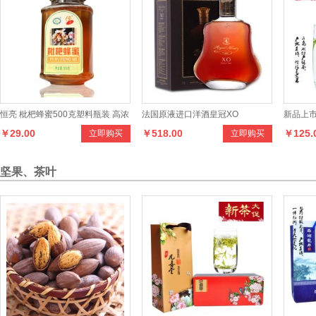
恒亮 枇杷蜂蜜500克塑料瓶装 高浓
法国原液进口洋酒皇冠XO
新品上市
￥29.00
￥518.00
￥125.
立即购买
立即购买
度优质纯蜂蜜批发 蜜中佳品
100克
坚果、茶叶