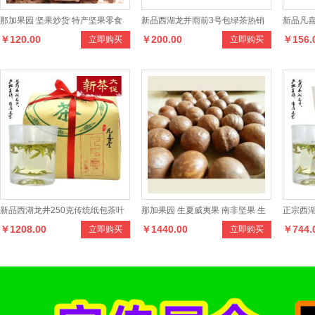
那加果园 坚果炒货 特产坚果零食
新品西湖龙井雨前3号包绿茶热销
新品凡喜
￥120.00
￥200.00
￥156.
立即购买
立即购买
诸暨枫桥特级香榧子250克 每袋
250克罐装正宗茶叶
70克瓷
新品西湖龙井250克传统纸包茶叶
那加果园 生夏威夷果 南非坚果 生
正宗西湖
￥1208.00
￥1440.00
￥744.
立即购买
立即购买
明前特级T2级正宗绿茶
鲜果 50斤一袋
150克