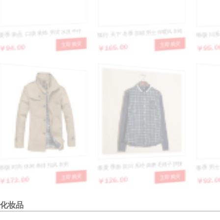
夏季新品 口袋装饰 男式水洗牛仔
狐行天下冬季加绒男士保暖风衣纯
韩版日
￥94.00
￥165.00
￥95.0
立即购买
立即购买
七分裤 韩版牛仔男裤
棉男士外套韩版时尚加大码棉衣
新款男
韩版时尚休闲单排扣风衣男
春夏季新款日系经典磨毛格子拼接
春季男士
￥173.00
￥126.00
￥92.0
立即购买
立即购买
男士长袖衬衫
闲牛仔
化妆品