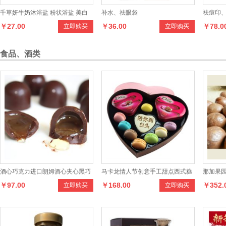
千草妍牛奶沐浴盐 粉状浴盐 美白
补水、祛眼袋
祛痘印
￥27.00
￥36.00
￥78.0
立即购买
立即购买
润肤去角质 瘦身纤体 袋装浴盐25g
食品、酒类
酒心巧克力进口朗姆酒心夹心黑巧
马卡龙情人节创意手工甜点西式糕
那加果园
￥97.00
￥168.00
￥352.
立即购买
立即购买
克力零食品休闲小吃散装
点生日礼物德芙巧克力
夷果10