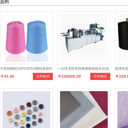
面料
天然纯棉纱100%20S/2棉纱染色针
一次性无纺布四角裤制造机全自动
低弹丝尼
￥41.00
￥236000.00
￥228.
立即购买
立即购买
织毛衣织袜原料色纱
平角裤成型机足浴桑拿裤制造机器
织辅料