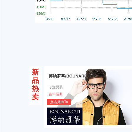
新
博纳罗蒂/BOUNAROTI
品
热
专注男装
百年经典
卖
点击拥有Ta