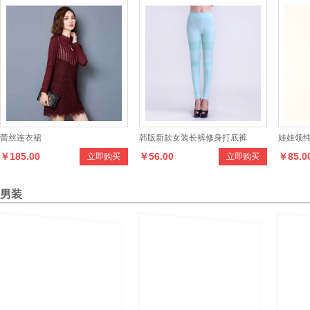
蕾丝连衣裙
韩版新款女装长裤修身打底裤
娃娃领
￥185.00
￥56.00
￥85.0
立即购买
立即购买
男装