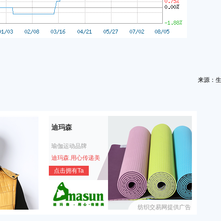
来源：
迪玛森
瑜伽运动品牌
迪玛森.用心传递美
点击拥有Ta
纺织交易网提供广告