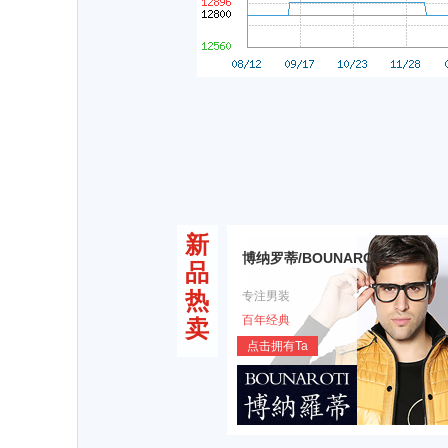
新
博纳罗蒂/BOUNAROTI
品
热
专注男装
百年经典
卖
点击拥有Ta