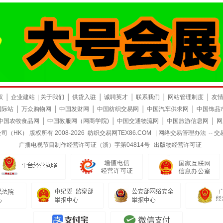
触摸屏全自动超声波面料分条机卷
现货供应“水大牌”时尚弹力色织潮
现
￥4999.00
￥67.00
￥
买
立即购买
立即购买
帘垂帘无尘裁切不散边切割设备
格系列产品，款式多样，手感柔
列
和，适合制作男女时新服装
样
时