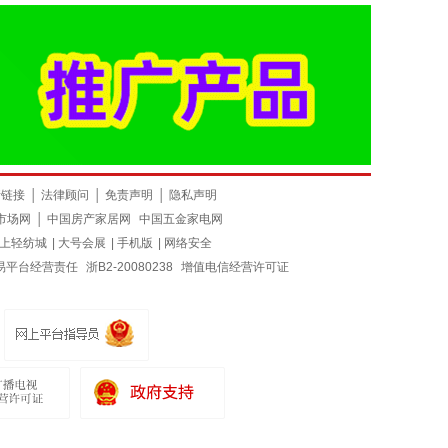
换一批
货供应“水大牌”TR时尚精灵条系
DIY卡通童装小扣子彩色天然木头
38.00
￥0.10
立即购买
立即购买
面料产品，设计新颖，款式多
虚线纯色纽扣衬衫裙子木质圆形扣
，手感柔和，适合制作各种男女
新服装