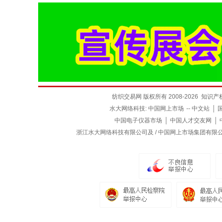
面料
白坯 298仿醋酸半光八枚缎 雪纺仿
全棉帆布
￥12.00
￥25.00
立即购买
立即购
真丝时装面料