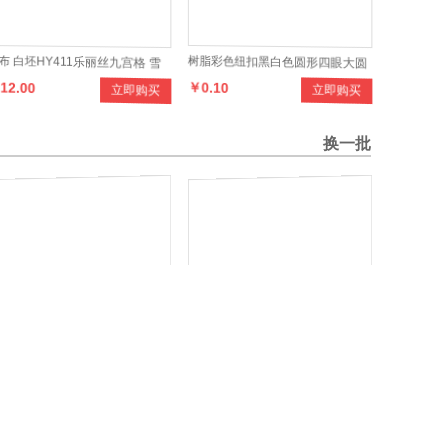
布 白坯HY411乐丽丝九宫格 雪
树脂彩色纽扣黑白色圆形四眼大圆
12.00
￥0.10
立即购买
立即购买
面料时装面料女式时装
边钮扣大衣风衣毛衣外套扣子
换一批
绒休闲裤男 商务秋冬裤 男式休
春款男装日系实拍高档时尚印花夹
64.00
￥176.00
立即购买
立即购买
直筒裤 加绒男欧美男裤子
克男外套 连帽夹克外套