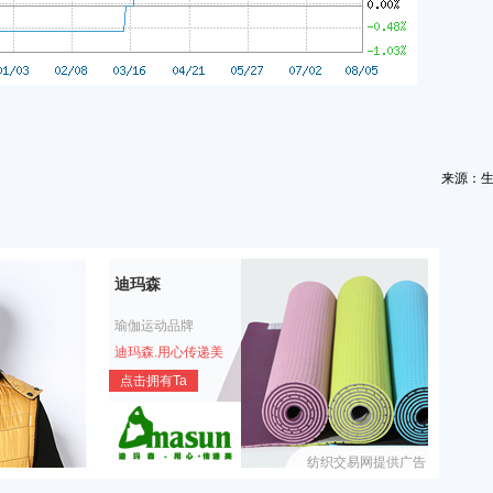
来源：
迪玛森
瑜伽运动品牌
迪玛森.用心传递美
点击拥有Ta
纺织交易网提供广告