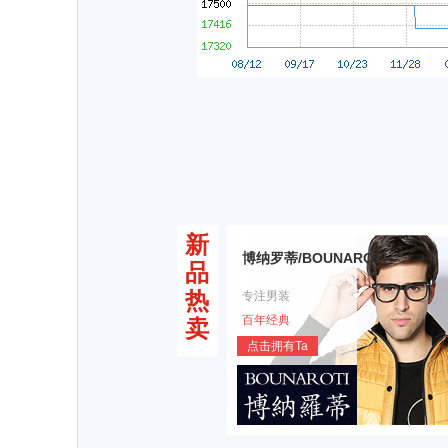
新
博纳罗蒂/BOUNAROTI
品
热
专注男装
百年经典
卖
点击拥有Ta