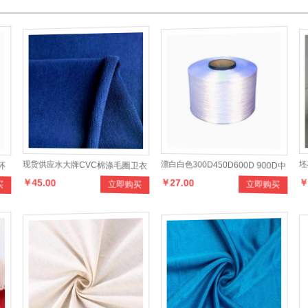
环
现货供应水大牌CVC棉涤毛圈卫衣
漂白白色300D450D600D 900D中
坯
￥45.00
￥27.00
￥
买
立即购买
立即购买
面料，选用优质原料环保染色，色
强密网FDY丙纶丝纱(pp纱）
丝
泽多样，也可来样定制