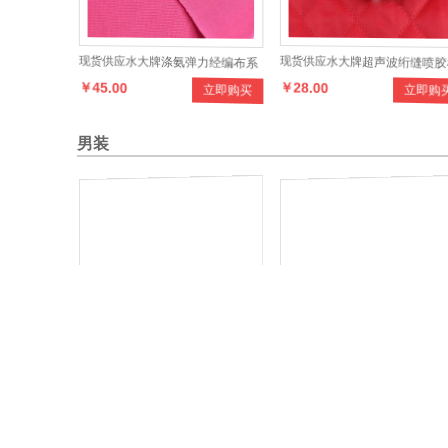
现货供应水大牌涤氨弹力经编布系
现货供应水大牌超声波绗缝喷胶
￥45.00
￥28.00
立即购买
立即购
列产品，设计时尚，做工讲究，款
服装夹里布料，款式新颖，颜色
式多样，穿着舒适，健康环保
样，绗缝结构牢固
男装
双拉链装饰 男式水洗牛仔7分裤韩
水洗工装时尚迷彩夹克男
￥96.00
￥199.00
立即购买
立即购
版牛仔裤