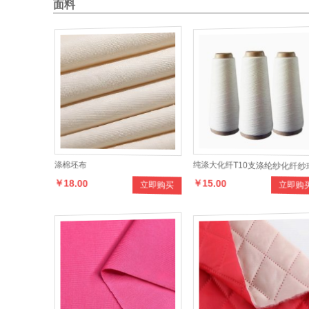
面料
涤棉坯布
纯涤大化纤T10支涤纶纱化纤纱
￥18.00
￥15.00
立即购买
立即购
锭纺短纤维纱全涤纱