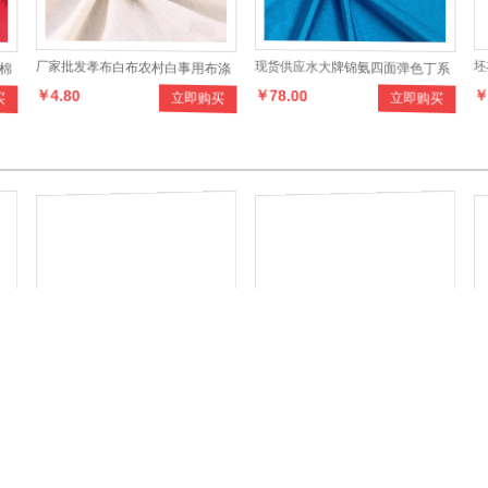
棉
厂家批发孝布白布农村白事用布涤
现货供应水大牌锦氨四面弹色丁系
坯
￥4.80
￥78.00
￥
买
立即购买
立即购买
多
棉32*32殡葬用布白坯布现货批发
列产品，设计时尚，做工讲究，款
纺
式多样，穿着舒适，健康环保
日系实拍原宿街头潮男装抽绳亚麻
男装牛仔裤 韩版潮修身小脚裤男士
加
￥152.00
￥144.00
￥
买
立即购买
立即购买
长裤男式休闲裤
弹力小脚牛仔裤
闲