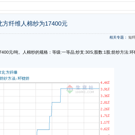
日北方纤维人棉纱为17400元
相关专题：
短
00元/吨。人棉纱的规格：等级:一等品;纱支:30S;股数:1股;纺纱方法:环
。