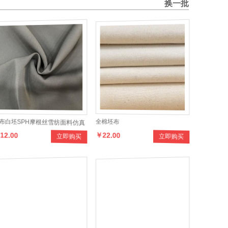
换一批
布白坯SPH摩根丝雪纺面料仿真
全棉坯布
12.00
￥22.00
立即购买
立即购买
面料CEY双面女装面料