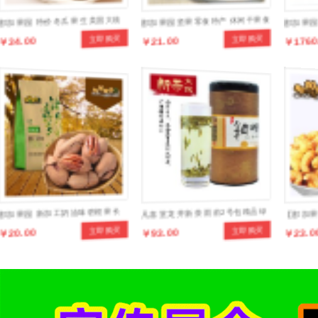
那加果园 特价冬瓜果 生美国大核
那加果园坚果零食特产 休闲干果食
那加果园
￥34.00
￥21.00
￥1760
立即购买
立即购买
桃 生鲜果500克
品奶油带壳杏仁
国山核桃
那加果园 新加工奶油味碧根果 长
凡喜堂龙井新茶 雨前2号包精品绿
【那加果
￥20.00
￥93.00
￥23.0
立即购买
立即购买
寿果 美国山核桃 250克每袋
茶 100克罐装茶叶
果炒货