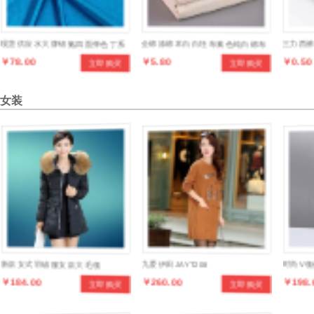
现货供应水大牌锦氨四面弹色丁系
全棉涤棉本白白坯布素色纯白棉布
三力西裤
￥78.00
￥5.80
￥0.50
立即购买
立即购买
列产品，设计时尚，做工讲究，款
服装立体裁剪打版原型布手工扎染
链裤子
式多样，穿着舒适，健康环保
女装
新款女式羽绒服女款大毛领
九爱伊田JAYT208
时尚V
￥184.00
￥260.00
￥198.
立即购买
立即购买