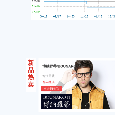
新
博纳罗蒂/BOUNAROTI
品
热
专注男装
百年经典
卖
点击拥有Ta