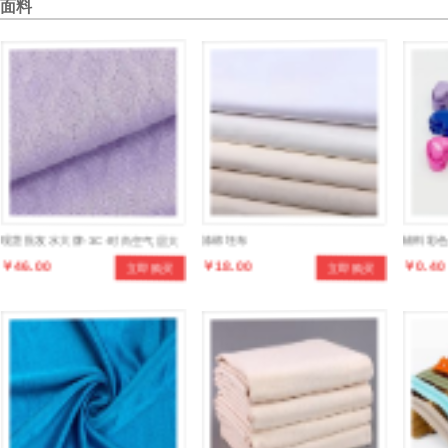
面料
现货批发水大牌-3C-时尚空气层大
涤棉坯布
辅料彩
￥46.00
￥18.00
￥0.40
立即购买
立即购买
辫子提花布，设计时尚，款式多
簧扣猪
样，色彩齐全