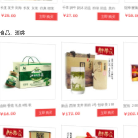
长直发齐刘海 长发 女发 仿真假发
千草妍牛奶沐浴盐 粉状浴盐 美白
提神醒脑
￥29.00
￥27.00
￥59.0
立即购买
立即购买
蓬松直
润肤去角质 瘦身纤体 袋装浴盐25g
食品、酒类
油焖香菇礼盒6瓶装
新品西湖龙井雨前1号包绿茶 100
宣拓 2
￥64.00
￥172.00
￥202.
立即购买
立即购买
克罐装正宗品牌茶叶