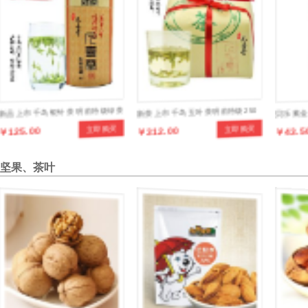
新品上市千岛银针茶 明前特级绿茶
新茶上市千岛玉叶茶明前特级250
贝乐素金
￥125.00
￥312.00
￥43.5
立即购买
立即购买
100克罐装正品茶叶
克传统纸包绿茶茶叶
多维配方3
坚果、茶叶