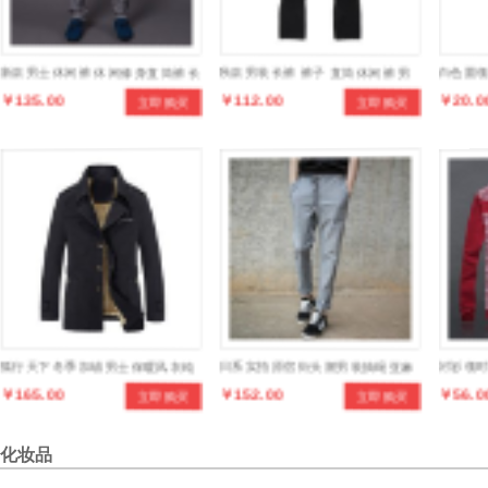
新款男士休闲裤 休闲修身直筒裤长
秋款男装长裤 裤子 直筒休闲裤 男
白色圆
￥135.00
￥112.00
￥20.0
立即购买
立即购买
裤
休闲裤 男裤子
棉打底
狐行天下冬季加绒男士保暖风衣纯
日系实拍原宿街头潮男装抽绳亚麻
衬衫领时
￥165.00
￥152.00
￥56.0
立即购买
立即购买
棉男士外套韩版时尚加大码棉衣
长裤男式休闲裤
衫
化妆品