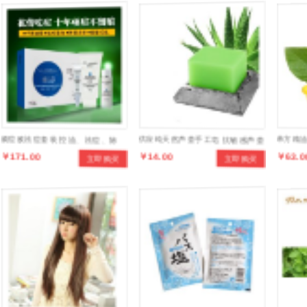
顽痘敌祛痘套装 控油、祛痘、除
供应纯天然芦荟手工皂 抗敏感芦荟
单方精油
￥171.00
￥14.00
￥63.0
立即购买
立即购买
印、收毛孔，四效效合一
手工皂