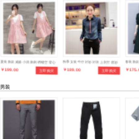
夏装新款减龄小清新刺绣镂空背心
秋季女装牛仔衬衫衬衣上衣打底衫
春装新
￥199.00
￥189.00
￥175.
立即购买
立即购买
裙+白T两件套 SSB1689
男装