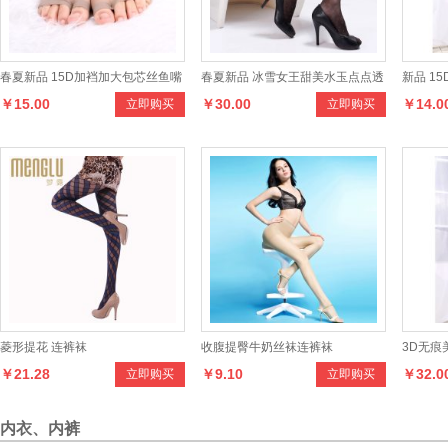
春夏新品 15D加裆加大包芯丝鱼嘴
春夏新品 冰雪女王甜美水玉点点透
新品 1
￥15.00
￥30.00
￥14.0
立即购买
立即购买
露趾袜
薄连裤袜
丝鱼嘴
菱形提花 连裤袜
收腹提臀牛奶丝袜连裤袜
3D无痕
￥21.28
￥9.10
￥32.0
立即购买
立即购买
新品
内衣、内裤