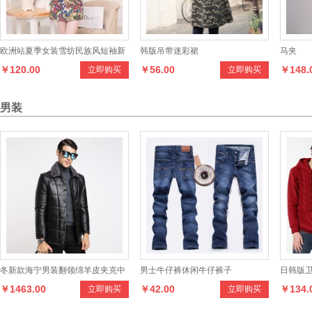
欧洲站夏季女装雪纺民族风短袖新
韩版吊带迷彩裙
马夹
￥120.00
￥56.00
￥148.
立即购买
立即购买
款连衣裙
男装
冬新款海宁男装翻领绵羊皮夹克中
男士牛仔裤休闲牛仔裤子
日韩版
￥1463.00
￥42.00
￥134.
立即购买
立即购买
长款羊羔毛领修身休闲外套
线拼接