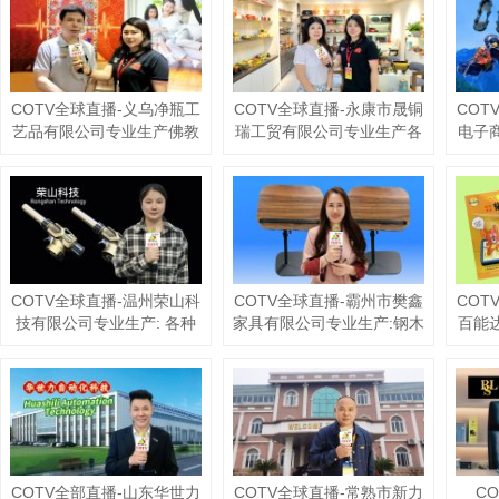
艺饰品，源头工厂，欢迎大
压花轮、模具、烫金轮、热
儿童
家光临！
转印膜及工艺饰品等产品，
厂
源头工厂，欢迎大家光临！
COTV全球直播-义乌净瓶工
COTV全球直播-永康市晟铜
COT
艺品有限公司专业生产佛教
瑞工贸有限公司专业生产各
电子
净水瓶、佛教唐卡、财富相
种铜火锅、景泰蓝火锅；永
5齿
框等佛教财运系列产品，欢
康市舒舒电器有限公司专业
10
迎大家光临！
生产各种铜壶、铜水壶、铜
条、
壶、宝瓶等工艺产品，欢迎
冰爪
大家光临！
产
COTV全球直播-温州荣山科
COTV全球直播-霸州市樊鑫
COT
技有限公司专业生产: 各种
家具有限公司专业生产:钢木
百能
喷枪、电弧、卡子炉、点火
茶几、套几、边几、钢木升
生产
枪等产品；广泛应用于酒
降桌、便携式电脑桌、移动
微乳
店、企事业食堂、家庭以及
茶台等休闲及户外家具产
白蚁
户外野炊等领域，款式多
品，欢迎大家光临！
粘鼠
样，现货供应，欢迎大家光
粘虫
临！
虫
COTV全部直播-山东华世力
COTV全球直播-常熟市新力
CO