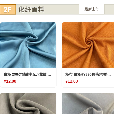
最新上市
白坯 298仿醋酸半光八枚缎 雪
坯布 白坯HY390仿毛3/3斜纹
纺仿真丝时装面料
雪纺面料仿真丝女士时装面
¥12.00
¥12.00