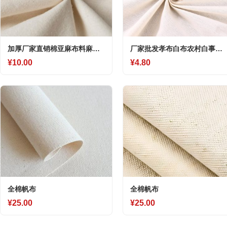
加厚厂家直销棉亚麻布料麻胚
厂家批发孝布白布农村白事用
布白胚素色纯色装修软包布艺
布涤棉32*32殡葬用布白坯布现
¥10.00
¥4.80
批发现货
货批发
全棉帆布
全棉帆布
¥25.00
¥25.00