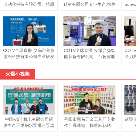
自动化科技有限公司、拉恩
鞋材有限公司专业生产:抗静
Sunw
（山东）自动化科技有限公
电无纺布中底、等劳保鞋材
兹贸
司专业生产玻璃切割流水
料；黑色、白色、灰色软硬
亚，
线，智能玻璃理片系统，智
毛毡、阻燃无纺布等汽车用
品、
能玻璃激光打标机、玻璃上
毡及家居、家电用无纺布；
工程
片切割一体机，欢迎大家光
黑白色帽衬用无纺布；特厚
临！
特硬等产品，欢迎大家光
临！
COTV全球直播-义乌市剑影
COTV全球直播-安徽台扬智
COT
纺织科技有限公司专业研发
能装备有限公司、台扬智能
金刀
生产: 自动联合缝档一体
装备（浙江）有限公司专业
特切
机、自动缝头机、双管缝头
生产:高速钻铣中心、五轴立
产:
火爆小视频
机、双管自动剪线机等纺织
式加工中心、立式加工中心
铸铁
袜机机械产品，欢迎大家光
及龙门式长条加工专用机和
铝合
临！
重型龙门加工中心等机床设
标定
备，欢迎大家光临！
中国•越连机电有限公司研
丹阳市黑马五金工具厂专业
诸暨
发生产不绣钢水泵排污泵离
生产高速钻、标准麻花钻、
心泵等产品
清边白钻、锥柄钻、磨制钻