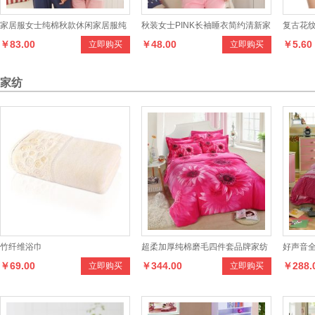
家居服女士纯棉秋款休闲家居服纯
秋装女士PINK长袖睡衣简约清新家
复古花
￥83.00
￥48.00
￥5.60
立即购买
立即购买
棉长袖女情侣家居服
居服套装牛奶丝
家纺
竹纤维浴巾
超柔加厚纯棉磨毛四件套品牌家纺
好声音全
￥69.00
￥344.00
￥288.
立即购买
立即购买
全棉活性套件床上用品