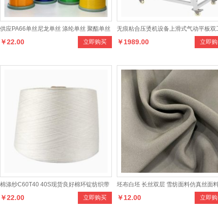
供应PA66单丝尼龙单丝 涤纶单丝 聚酯单丝
无痕粘合压烫机设备上滑式气动平板双
￥22.00
￥1989.00
立即购买
立即购
PET单丝
侧骨机果冻内衣裤粘合机
棉涤纱C60T40 40S现货良好棉环锭纺织带
坯布白坯 长丝双层 雪纺面料仿真丝面
￥22.00
￥12.00
立即购买
立即购
针织机织用CVC40
装面料女装面料