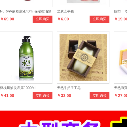
NuRy芦丽粉底液40ml 保湿控油隔
爱肤宜手膜
巨型一号
￥69.00
￥6.00
￥19.0
立即购买
立即购买
离美白遮瑕粉底膏
护手霜
橄榄焗油洗发露1000ML
天然牛奶手工皂
天然海藻
￥41.00
￥33.00
￥27.0
立即购买
立即购买