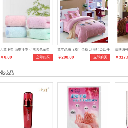
儿童毛巾 面巾汗巾 小熊素色童巾
童年恋曲（粉）全棉 活性印染四件
法莱绒
￥6.00
￥288.00
￥317.
立即购买
立即购买
卡通家居毛巾
套
化妆品