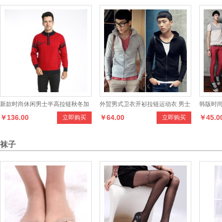
新款时尚休闲男士半高拉链秋冬加
外贸男式卫衣开衫拉链运动衣 男士
韩版时
￥136.00
￥64.00
￥45.0
立即购买
立即购买
厚款长袖羊绒衫
棉质卫衣
男装
袜子