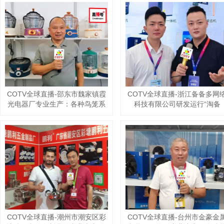
COTV全球直播-临沂市兰山区超
COTV全球直播-揭阳市榕城区
越清洁用品厂专业生产：竹纤维
个仔餐具厂专业生产不锈钢饭
抹布、百洁布+清洁球、清洁海绵
叉、汤勺、咖啡勺，酒店餐饮
块、擦车巾、元宝巾+清洁球、刷
具、不锈钢西餐套具、伴手礼
洗块、清洁抺布等清洁用品，欢
餐具用品，设计时尚、制造精
迎大家光临！
良、款式多样，现货供应并承
国内外订单，欢迎大家光临！
COTV全球直播-霸州市樊鑫家具
COTV全球直播-广西玉林市百