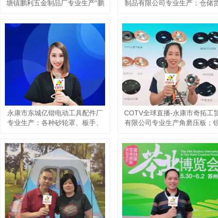
有限公司专业生产:钢木茶几、套
达日用粘胶制品厂专业生产:杀
几、边几、钢木升降桌、便携式
剂、杀虫热雾剂、微乳剂、杀
电脑桌、移动茶台等休闲及户外
饵剂、胶饵、白蚁药、红义蚁
家具产品，欢迎大家光临！
药、粘鼠板粘鼠纸、蟑螂屋、
鼠笼、粘虫板、捕虫灯、太阳
杀虫灯，欢迎大家光临！
COTV全球直播-安吉柏宇家居科
COTV全球直播-强军电气有限
技有限公司专业生产：PE凉感滕
司专业生产JR36、JR20、
席夏季睡眠产品，设计创新、匠
LR2（JR28）等全规格热继电
心制造、款式多样，现货供应并
产品，销售黄精酒、黄精茶、
承接来样定制及内外贸订单业
画作品，欢迎大家光临！
务，深得客户口碑，欢迎大家光
临！