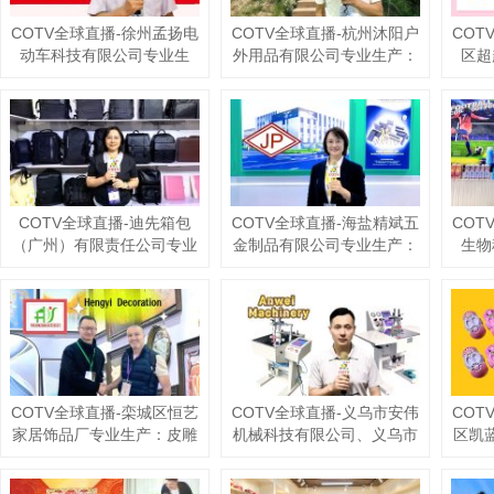
COTV全球直播-徐州孟扬电
COTV全球直播-杭州沐阳户
COT
动车科技有限公司专业生
外用品有限公司专业生产：
区超
产：“力晶”箱体人力三轮车
家庭露营帐篷、专业探险帐
产：
改装电机专利产品及太阳能
篷、营地帐篷、酒店帐篷、
+清
充电器、充电板等产品；设
儿童及宠物帐篷等多功能户
车巾
计创新、款式多样，欢迎全
外帐篷系列产品；设计创
洗块
球新老客户前来洽谈采购！
新、匠心制造、款式多样，
品
欢迎大家光临！
源头工厂，欢迎大家光临！
COTV全球直播-迪先箱包
COTV全球直播-海盐精斌五
COT
（广州）有限责任公司专业
金制品有限公司专业生产：
生物
生产公文包、手袋、双肩背
十字冲模、钻尾模、成形模
产：
包、收纳包、斜挎包、文件
具、尖尾牙板、机械牙板等
粉、
夹、汽车资料包等各种款式
金属热处理与表面氮化处理
水、
箱包产品，欢迎大家光临！
系列产品，设计创新、匠心
等系
制造、款式多样，源头工
工
厂，欢迎大家光临！
COTV全球直播-栾城区恒艺
COTV全球直播-义乌市安伟
COT
家居饰品厂专业生产：皮雕
机械科技有限公司、义乌市
区凯
画、砂岩画、珍珠画、组合
宏升五金机械商行专业生产
童翔
画、法式中古风装饰画等工
相框机械、相框配件；各种
产：