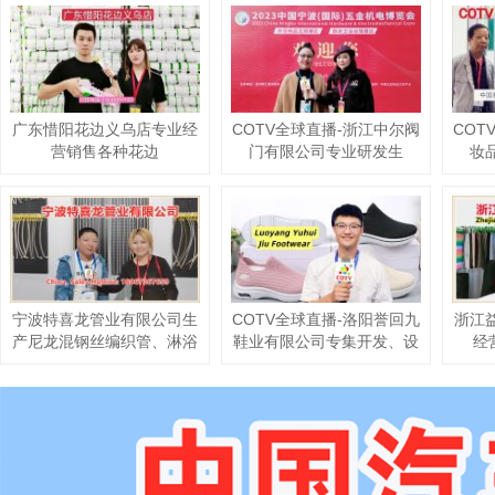
广东惜阳花边义乌店专业经
COTV全球直播-浙江中尔阀
COT
营销售各种花边
门有限公司专业研发生
妆
产“FTM”品牌系列铝塑管、
铝塑管铜接头、铝塑PPR、
PPR地暖管、以及各种水暖
水管等产品，迎大家光临！
宁波特喜龙管业有限公司生
COTV全球直播-洛阳誉回九
浙江
产尼龙混钢丝编织管、淋浴
鞋业有限公司专集开发、设
经
管、连接管等产品
计、生产、销售为一体的鞋
T/R
类制造企业，公司主要生
产:PVC、PU休闲布鞋、飞
织鞋等鞋类产品，欢迎大家
光临！