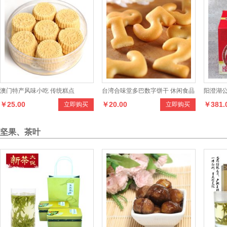
澳门特产风味小吃 传统糕点
台湾合味堂多巴数字饼干 休闲食品
阳澄湖公蟹
￥25.00
￥20.00
￥381.
立即购买
立即购买
零食
8只或母
坚果、茶叶