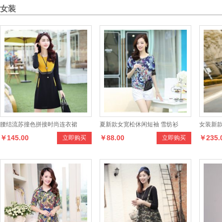
女装
腰结流苏撞色拼接时尚连衣裙
夏新款女宽松休闲短袖 雪纺衫
女装新
￥145.00
￥88.00
￥235.
立即购买
立即购买
花边连