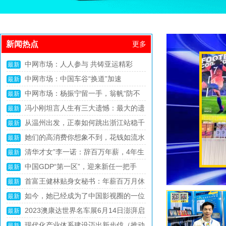
新闻热点
更多
COTV全球直播：安徽怀宁：“小”创新
最新
中共中央、国务院：健全农业转移人口
撬动“大”产业崛起
最新
中国饭碗里装了更多中国粮 2024年我
市民化机制，全面取消在就业地参保户籍限
最新
制
我使馆提醒：来泰中国公民警惕“高薪
国粮食产量首次突破1.4万亿斤
最新
“抢”字头专列开出！正以最快速度将物
招聘”陷阱
最新
商务部召开“修好三门课 改革当先锋”年
资送往灾区
最新
总书记的人民情怀｜“抓任何工作，给
轻干部教育引领工作推进会
最新
COTV全球直播-女装面料网关于诚邀女
群众办任何事情，都要实事求是”
最新
两岸何时会启动协商？民进党当局已经
装面料商家，共赴大数据与人工智能之旅
最新
真让王健林说中了？2024年起，楼市
表态，赖清德或弃卒保车
最新
宇宙一切已被安排好？爱因斯坦为何信
或将超乎预料，3个原因很真实
最新
《天道》你是什么人，就会走到什么位
神学？杨振宁为何信造物者？
最新