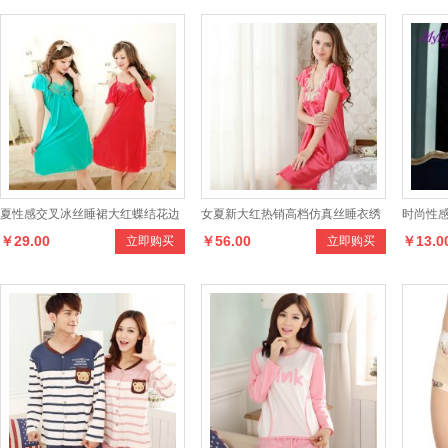
夏性感交叉冰丝睡裙大红蝶结花边
女夏新大红热销高档仿真丝睡衣绣
时尚性感
￥29.00
￥56.00
￥13.0
立即购买
立即购买
吊带睡裙
花性感睡裙
维内裤