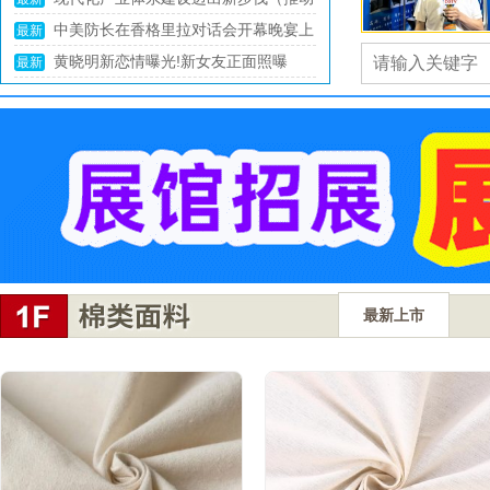
36氪独家｜大众与地平线合资公司新进
置，谁都逃不掉
最新
中网市场：杭州第19届亚运会 浙江省
展：调入上百人，CTO黄畅坐镇
最新
杭州市举办的第19届亚洲夏季运动会
最新上市