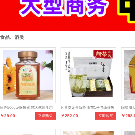
食品、酒类
恒亮500g龙眼蜂蜜 纯天然原生态
凡喜堂龙井新茶 雨前1号包绿茶热
阳澄湖大
￥29.00
￥252.00
￥298.
立即购买
立即购买
高浓度土蜂蜜 优质蜂蜜
销 200克礼盒茶叶
2.8-2.