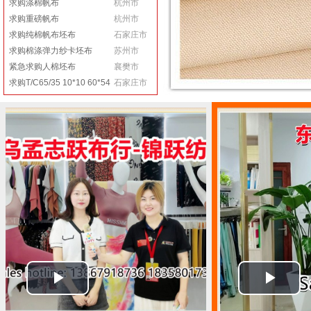
求购涤棉帆布
杭州市
求购重磅帆布
杭州市
求购纯棉帆布坯布
石家庄市
求购棉涤弹力纱卡坯布
苏州市
紧急求购人棉坯布
襄樊市
求购T/C65/35 10*10 60*54
石家庄市
漂白