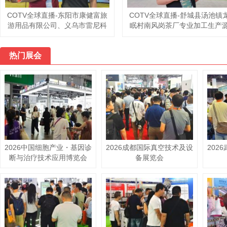
COTV全球直播-杭州富阳淼鑫工
COTV全球直播-霸州慧泓钢木
艺品厂专业设计生产：茶桌、补
具厂专业生产：边几、茶几、
置茶空间、办公室、民宿空间装
几、床边桌以及各种板式小桌
饰、实木创意家具以及系列家居
等系列家具; 设计创新、制作
热门展会
产品，工艺独特、匠心独具，欢
美、款式多样、现货供应并承
迎大家光临！
个性化定制及内外贸订单业务
欢迎大家光临！
2026中国细胞产业・基因诊
2026成都国际真空技术及设
202
断与治疗技术应用博览会
备展览会