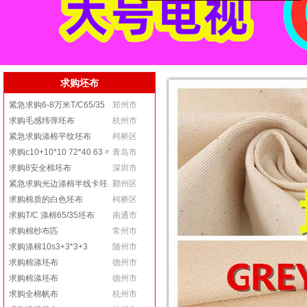
求购坯布
紧急求购6-8万米T/C65/35
郑州市
20x16 120*60 58/59
求购毛感纬弹坯布
杭州市
紧急求购涤棉平纹坯布
柯桥区
求购c10+10*10 72*40 63〃
青岛市
坯布
求购8安全棉坯布
深圳市
紧急求购光边涤棉半线卡坯
鄞州区
布
求购棉质的白色坯布
柯桥区
求购T/C 涤棉65/35坯布
南通市
求购棉纱布匹
常州市
求购涤棉10s3+3*3+3
随州市
求购棉涤坯布
德州市
求购棉涤坯布
德州市
求购全棉帆布
杭州市