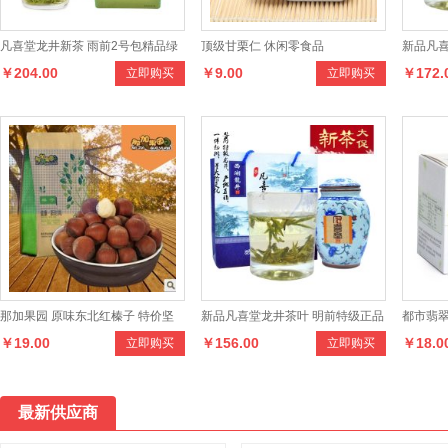
凡喜堂龙井新茶 雨前2号包精品绿
顶级甘栗仁 休闲零食品
新品凡喜
￥204.00
￥9.00
￥172.
立即购买
立即购买
茶 200克罐装茶叶
罐装茶叶
那加果园 原味东北红榛子 特价坚
新品凡喜堂龙井茶叶 明前特级正品
都市翡翠
￥19.00
￥156.00
￥18.0
立即购买
立即购买
果零食 清香开口红榛子 250g装
70克瓷罐装茶叶
刮油 清脂
最新供应商