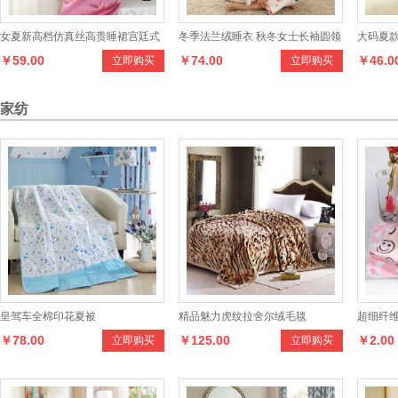
女夏新高档仿真丝高贵睡裙宫廷式
冬季法兰绒睡衣 秋冬女士长袖圆领
大码夏
￥59.00
￥74.00
￥46.0
立即购买
立即购买
真丝睡衣
卡通家居服少女
睡衣
家纺
皇驾车全棉印花夏被
精品魅力虎纹拉舍尔绒毛毯
超细纤维
￥78.00
￥125.00
￥2.00
立即购买
立即购买
幼儿园