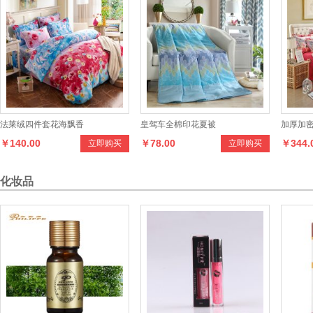
法莱绒四件套花海飘香
皇驾车全棉印花夏被
加厚加
￥140.00
￥78.00
￥344.
立即购买
立即购买
套
化妆品