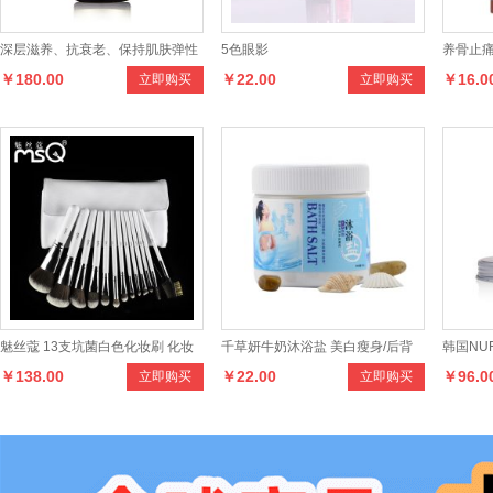
深层滋养、抗衰老、保持肌肤弹性
5色眼影
养骨止
￥180.00
￥22.00
￥16.0
立即购买
立即购买
魅丝蔻 13支坑菌白色化妆刷 化妆
千草妍牛奶沐浴盐 美白瘦身/后背
韩国NU
￥138.00
￥22.00
￥96.0
立即购买
立即购买
工具 化妆刷套装
祛痘/鸡皮肤/角质/300g