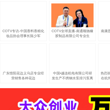
COTV专访-中国香料香精化
COTV全球直播-南通顺驰橡
南康
妆品协会理事长陈少军
胶制品有限公司专业生
产：“盛吉
斯”、“SUNCHASE”、“驰
阳”、“SKYIPEAK”品牌自行
车、摩托车、电动车内胎及
3D打印座鞍等产品，欢迎大
家光临！
广东惜阳花边义乌店专业经
中国•越连机电有限公司研
热烈
营销售各种花边
发生产不绣钢水泵排污泵离
在杭
心泵等产品