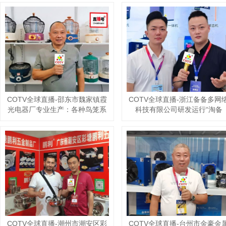
COTV全球直播-临沂市兰山区超
COTV全球直播-揭阳市榕城区三
越清洁用品厂专业生产：竹纤维
个仔餐具厂专业生产不锈钢饭
抹布、百洁布+清洁球、清洁海绵
叉、汤勺、咖啡勺，酒店餐饮套
块、擦车巾、元宝巾+清洁球、刷
具、不锈钢西餐套具、伴手礼等
洗块、清洁抺布等清洁用品，欢
餐具用品，设计时尚、制造精
良、款式多样，现货供应并承接
迎大家光临！
国内外订单，欢迎大家光临！
COTV全球直播-霸州市樊鑫家具
COTV全球直播-广西玉林市百能