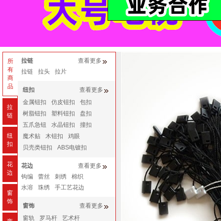
拉链
查看更多
所
有
拉链
拉头
拉片
商
品
纽扣
查看更多
金属钮扣
仿皮钮扣
包扣
拉
树脂钮扣
塑料钮扣
盘扣
链
五爪急钮
水晶钮扣
撞扣
纽
魔术贴
木钮扣
鸡眼
扣
贝壳类钮扣
ABS电镀扣
花
花边
查看更多
边
钩编
蕾丝
刺绣
棉织
水溶
珠绣
手工艺花边
窗
饰
窗饰
查看更多
窗轨
罗马杆
艺术杆