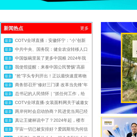
新闻热点
更多
中网市场：人人参与 共铸亚运精彩
最新
中网市场：中国车谷“换道”加速
（体坛观澜）
最新
中网市场：杨振宁留一手，翁帆“防不
最新
冯小刚坦言人生有三大遗憾：最大的遗
胜防”!101岁的杨振宁，谋略太深
最新
从温州出发，正泰如何跳出浙江站稳千
憾没想到是捧红王宝强！
最新
她们的高消费你想象不到，花钱如流水
亿级发展台阶
最新
清华才女”李一诺：辞百万年薪，4年生
的6位女星，一般人真养不起
最新
中国GDP“第一区”，迎来新任一把手
3娃，现帮比尔盖茨花钱
最新
首富王健林贴身女秘书：年薪百万月休
最新
如今，她已经成为了中国影视圈的一位
15天，为什么只有大专学历？
最新
2023澳康达世界名车展6月14日澎湃启
重要人物，备受人们的喜爱和关注。
最新