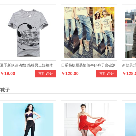
夏季新款运动t恤 纯棉男士短袖体
日系韩版夏装情侣牛仔裤子磨破洞
新款男式
￥19.00
￥120.00
￥128.
立即购买
立即购买
恤
男女款牛仔九分裤情侣9分牛仔裤
衫休闲卫
袜子