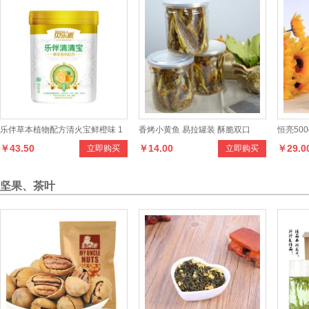
乐伴草本植物配方清火宝鲜橙味 1
香烤小黄鱼 易拉罐装 酥脆双口
恒亮50
￥43.50
￥14.00
￥29.0
立即购买
立即购买
个月以上的宝宝食用
高浓度土
坚果、茶叶