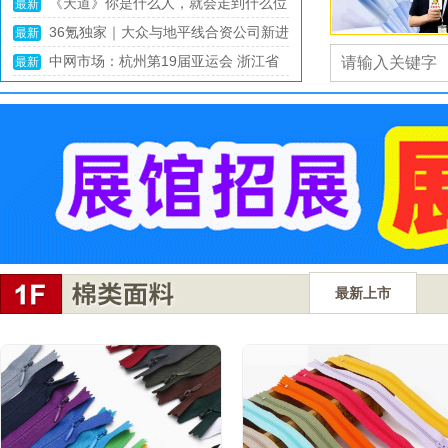
现代化产业体系建设迈出新步伐（推动
幕！一站逛遍全球好车，3000台准新车半价
最新
就购了！
中美防长在香格里拉对话会开幕晚宴上
经济实现质的有效提升和量的合理增长
最新
黄晓明新恋情曝光!新女友正面照曝
握手
最新
光，曾跟baby合影夸赞其好看
最新上市