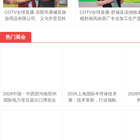
COTV全球直播-杭州富阳淼鑫工
COTV全球直播-霸州慧泓钢木家
艺品厂专业设计生产：茶桌、补
具厂专业生产：边几、茶几、套
置茶空间、办公室、民宿空间装
几、床边桌以及各种板式小桌子
饰、实木创意家具以及系列家居
等系列家具; 设计创新、制作精
产品，工艺独特、匠心独具，欢
美、款式多样、现货供应并承接
热门展会
个性化定制及内外贸订单业务，
迎大家光临！
欢迎大家光临！
2026中国・中西部河南郑州
2026上海国际半导体技术
202
国际电力变压器出口博览会
展：技术革新，行业领航