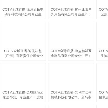
COTV全球直播-徐州孟扬电
COTV全球直播-杭州沐阳户
COT
动车科技有限公司专业生
外用品有限公司专业生产：
区超
产：“力晶”箱体人力三轮车
家庭露营帐篷、专业探险帐
产：
改装电机专利产品及太阳能
篷、营地帐篷、酒店帐篷、
+清
充电器、充电板等产品；设
儿童及宠物帐篷等多功能户
车巾
计创新、款式多样，欢迎全
外帐篷系列产品；设计创
洗块
球新老客户前来洽谈采购！
新、匠心制造、款式多样，
品
欢迎大家光临！
源头工厂，欢迎大家光临！
COTV全球直播-迪先箱包
COTV全球直播-海盐精斌五
COT
（广州）有限责任公司专业
金制品有限公司专业生产：
生物
生产公文包、手袋、双肩背
十字冲模、钻尾模、成形模
产：
包、收纳包、斜挎包、文件
具、尖尾牙板、机械牙板等
粉、
夹、汽车资料包等各种款式
金属热处理与表面氮化处理
水、
箱包产品，欢迎大家光临！
系列产品，设计创新、匠心
等系
制造、款式多样，源头工
工
厂，欢迎大家光临！
COTV全球直播-栾城区恒艺
COTV全球直播-义乌市安伟
COT
家居饰品厂专业生产：皮雕
机械科技有限公司、义乌市
区凯
画、砂岩画、珍珠画、组合
宏升五金机械商行专业生产
童翔
画、法式中古风装饰画等工
相框机械、相框配件；各种
产：