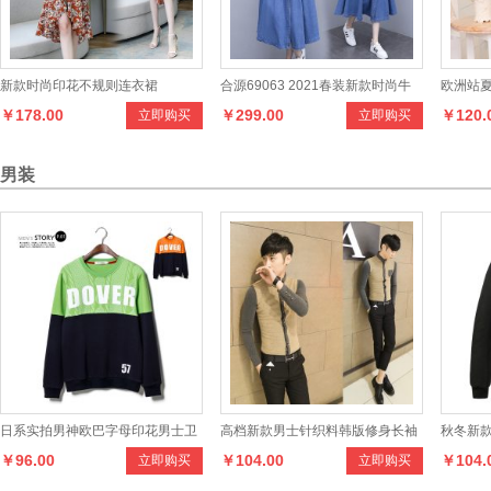
新款时尚印花不规则连衣裙
合源69063 2021春装新款时尚牛
欧洲站
￥178.00
￥299.00
￥120.
立即购买
立即购买
仔连衣裙
款连衣
男装
日系实拍男神欧巴字母印花男士卫
高档新款男士针织料韩版修身长袖
秋冬新款
￥96.00
￥104.00
￥104.
立即购买
立即购买
衣套头圆领男式休闲卫衣
衬衫 男式休闲长袖衬衣
夹克衫 