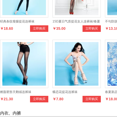
经典条纹瘦腿提花连裤袜
15D夏日气质提花女人连裤袜/春夏
不勾防
￥18.60
￥35.00
￥13.1
立即购买
立即购买
新品
燃脂塑形天鹅绒连裤袜
蝶恋花提花连裤袜
春夏新品
￥21.30
￥7.80
￥18.0
立即购买
立即购买
冻连裤
内衣、内裤