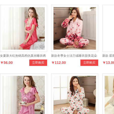
女夏新大红热销高档仿真丝睡衣绣
新款冬季女士法兰绒睡衣甜美花朵
新款 星
￥56.00
￥112.00
￥13.0
立即购买
立即购买
花性感睡裙
长袖保暧少妇月子套装家居服
蕾丝透气