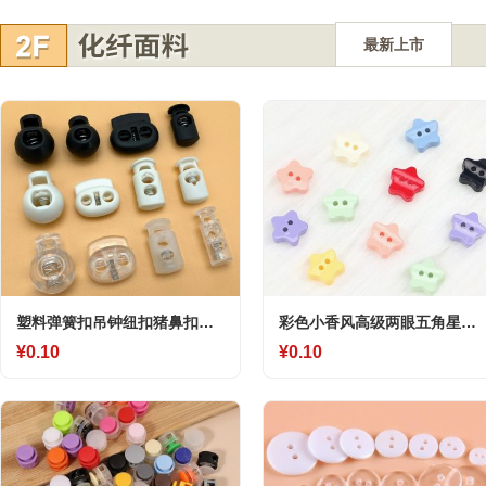
最新上市
塑料弹簧扣吊钟纽扣猪鼻扣抽
彩色小香风高级两眼五角星扣
绳扣收紧扣定绳扣穿绳扣松紧
塑料纽扣小香风衬衫开衫毛衣
¥0.10
¥0.10
抽绳扣子
纽扣厂家