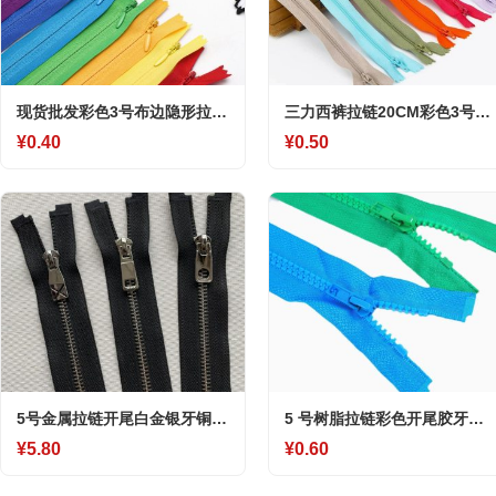
现货批发彩色3号布边隐形拉链
三力西裤拉链20CM彩色3号尼
家纺抱枕服装辅料侧边闭尾尼
龙拉链裤子门襟钱包闭口拉链
¥0.40
¥0.50
龙拉条
5号金属拉链开尾白金银牙铜拉
5 号树脂拉链彩色开尾胶牙口
链 毛衣运动棉服卫衣外套门襟
袋服装棉服辅料条装开尾拉链
¥5.80
¥0.60
拉链