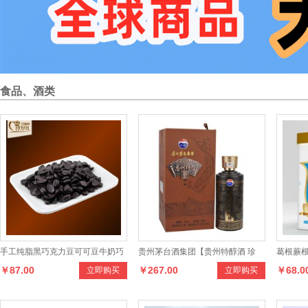
食品、酒类
手工纯脂黑巧克力豆可可豆牛奶巧
贵州茅台酒集团【贵州特醇酒 珍
葛根蕨根
￥87.00
￥267.00
￥68.0
立即购买
立即购买
克力袋装儿童休闲零食
酿】白酒 送礼佳品
克罐装