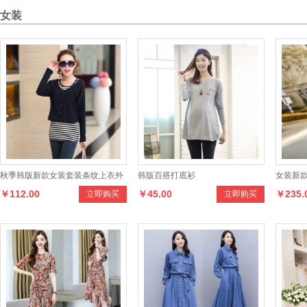
女装
秋季韩版新款女装套装条纹上衣外
韩版百搭打底衫
女装新
￥112.00
￥45.00
￥235.
立即购买
立即购买
套两件套
花边连