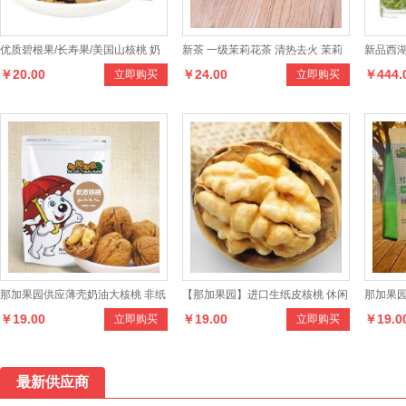
优质碧根果/长寿果/美国山核桃 奶
新茶 一级茉莉花茶 清热去火 茉莉
新品西湖
￥20.00
￥24.00
￥444.
立即购买
立即购买
油味 大圆185克/袋
花茶
50克瓷
那加果园供应薄壳奶油大核桃 非纸
【那加果园】进口生纸皮核桃 休闲
那加果园
￥19.00
￥19.00
￥19.0
立即购买
立即购买
皮核桃 零食坚果干果218克
干果炒货零食带壳大核桃
果零食 
最新供应商