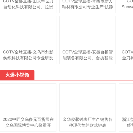
COTV全部直播-山东华世力
COTV全球直播-常熟市新力
CO
自动化科技有限公司、拉恩
鞋材有限公司专业生产:抗静
Sunw
（山东）自动化科技有限公
电无纺布中底、等劳保鞋材
兹贸
司专业生产玻璃切割流水
料；黑色、白色、灰色软硬
亚，
线，智能玻璃理片系统，智
毛毡、阻燃无纺布等汽车用
品、
能玻璃激光打标机、玻璃上
毡及家居、家电用无纺布；
工程
片切割一体机，欢迎大家光
黑白色帽衬用无纺布；特厚
临！
特硬等产品，欢迎大家光
临！
COTV全球直播-义乌市剑影
COTV全球直播-安徽台扬智
COT
纺织科技有限公司专业研发
能装备有限公司、台扬智能
金刀
生产: 自动联合缝档一体
装备（浙江）有限公司专业
特切
机、自动缝头机、双管缝头
生产:高速钻铣中心、五轴立
产:
火爆小视频
机、双管自动剪线机等纺织
式加工中心、立式加工中心
铸铁
袜机机械产品，欢迎大家光
及龙门式长条加工专用机和
铝合
临！
重型龙门加工中心等机床设
标定
备，欢迎大家光临！
2020中匠义乌多元百货展在
金华俊馨钟表厂生产销售各
浙江
义乌国际博览中心隆重开
种现代简约欧式钟表
经
幕！
T/R