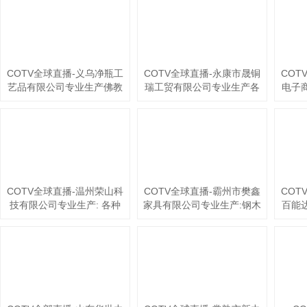
艺饰品，源头工厂，欢迎大
压花轮、模具、烫金轮、热
儿童
家光临！
转印膜及工艺饰品等产品，
厂
源头工厂，欢迎大家光临！
COTV全球直播-义乌净瓶工
COTV全球直播-永康市晟铜
COT
艺品有限公司专业生产佛教
瑞工贸有限公司专业生产各
电子
净水瓶、佛教唐卡、财富相
种铜火锅、景泰蓝火锅；永
5齿
框等佛教财运系列产品，欢
康市舒舒电器有限公司专业
10
迎大家光临！
生产各种铜壶、铜水壶、铜
条、
壶、宝瓶等工艺产品，欢迎
冰爪
大家光临！
产
COTV全球直播-温州荣山科
COTV全球直播-霸州市樊鑫
COT
技有限公司专业生产: 各种
家具有限公司专业生产:钢木
百能
喷枪、电弧、卡子炉、点火
茶几、套几、边几、钢木升
生产
枪等产品；广泛应用于酒
降桌、便携式电脑桌、移动
微乳
店、企事业食堂、家庭以及
茶台等休闲及户外家具产
白蚁
户外野炊等领域，款式多
品，欢迎大家光临！
粘鼠
样，现货供应，欢迎大家光
粘虫
临！
虫