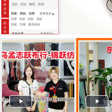
商
流苏、花边
穗带、彩绳
标
挂
牌
洗唛、商标、挂牌
查看更多
吊牌
印标
织标
洗标
防
织唛、印唛
胶章皮标
尘
用
其他分类
查看更多
品
纺织工艺品
带、绳、线
防尘用品
箱包配件