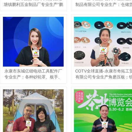
有限公司专业生产:钢木茶几、套
达日用粘胶制品厂专业生产:杀
几、边几、钢木升降桌、便携式
剂、杀虫热雾剂、微乳剂、杀虫
电脑桌、移动茶台等休闲及户外
饵剂、胶饵、白蚁药、红义蚁
药、粘鼠板粘鼠纸、蟑螂屋、捕
家具产品，欢迎大家光临！
鼠笼、粘虫板、捕虫灯、太阳能
杀虫灯，欢迎大家光临！
COTV全球直播-安吉柏宇家居科
COTV全球直播-强军电气有限公
技有限公司专业生产：PE凉感滕
司专业生产JR36、JR20、
LR2（JR28）等全规格热继电器
席夏季睡眠产品，设计创新、匠
心制造、款式多样，现货供应并
产品，销售黄精酒、黄精茶、书
承接来样定制及内外贸订单业
画作品，欢迎大家光临！
务，深得客户口碑，欢迎大家光
临！