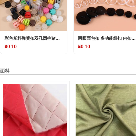
彩色塑料弹簧扣双孔圆柱猪鼻
两眼面包扣 多功能纽扣 内扣被
扣松紧绳止滑扣帽子弹力绳吊
套纽扣 药片纽扣(黑色/白色 /透
¥0.10
¥0.10
钟绳扣
明)
面料