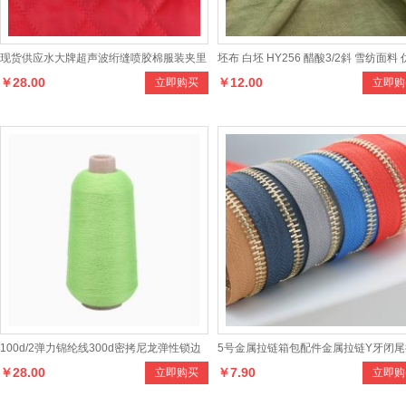
现货供应水大牌超声波绗缝喷胶棉服装夹里
坯布 白坯 HY256 醋酸3/2斜 雪纺面料
￥28.00
￥12.00
立即购买
立即购
布料，款式新颖，颜色多样，绗缝结构牢固
丝 女士时装面
100d/2弹力锦纶线300d密拷尼龙弹性锁边
5号金属拉链箱包配件金属拉链Y牙闭尾
￥28.00
￥7.90
立即购买
立即购
蓬松缝纫线200d锦纶高弹丝
链服饰金属拉锁