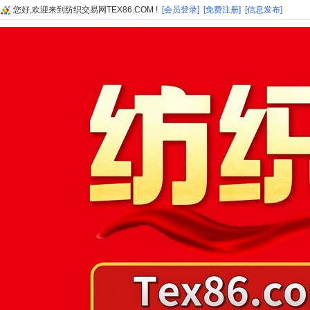
您好,欢迎来到纺织交易网TEX86.COM !
[会员登录]
[免费注册]
[信息发布]