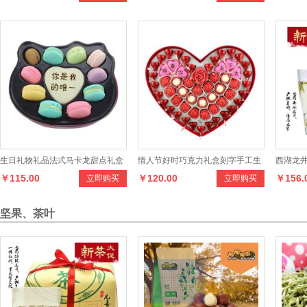
生日礼物礼品法式马卡龙甜点礼盒
情人节好时巧克力礼盒刻字手工生
西湖龙井
￥115.00
￥120.00
￥156.
立即购买
立即购买
西式糕点
日巧克力
瓷罐装
坚果、茶叶