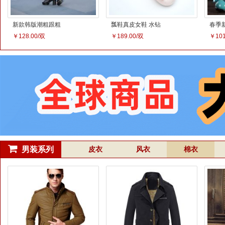
男士休闲皮鞋韩版
男士休闲透气网布
新款
潮流男士真皮皮鞋
鞋 韩版男士休闲鞋
男士
￥144.00/双
￥88.00/双
￥94.
透气板鞋
真皮
男装系列
皮衣
风衣
棉衣