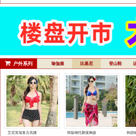
裤
冬季卡通全棉情侣
单排
家居服
户外系列
瑜伽服
比基尼
登山鞋
新款运动户外正品
户外登山徒步运动
户外