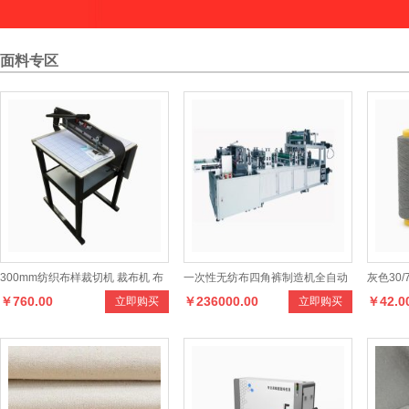
面料专区
300mm纺织布样裁切机 裁布机 布
一次性无纺布四角裤制造机全自动
灰色30
￥760.00
￥236000.00
￥42.0
立即购买
立即购买
样机
平角裤成型机足浴桑拿裤制造机器
毛衫纺