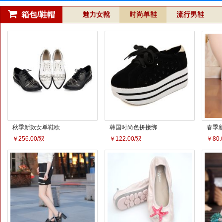
箱包/鞋帽
魅力女靴
时尚单鞋
流行男鞋
真皮男鞋单鞋低帮
复古雕花反拼接橡
帝斯
男鞋
胶大底休闲时尚男
士皮
￥1400.00/双
￥159.00/双
￥133
鞋
高鞋
男鞋