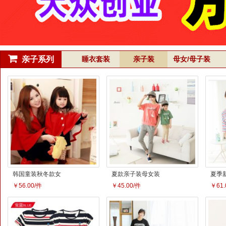
亲子系列
睡衣套装
亲子装
母女/母子装
亲子装冬装款最潮
夏季限量版韩版休
亲子
韩版奢华大衣母女
闲显瘦个性小脚哈
夏款
￥152.00/件
￥88.00/套
￥40.
裙装蝴蝶结双排扣
伦裤T恤套装亲子
花 
装母女装