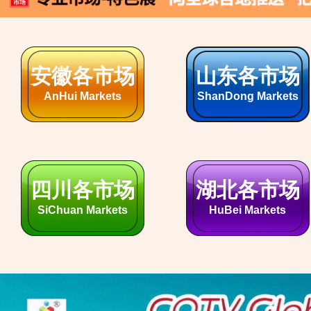
南康家具展
义乌小商品
Nankang Furniture
Yiwu Small Commodities
杭州各市场
柯桥轻纺展
HangZhou Markets
Keqiao Textile