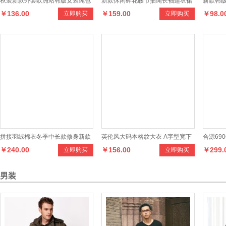
秋装新款外套欧洲站韩版女装纯色
新款休闲碎花腰节抽绳长袖连衣裙
新款韩
￥136.00
￥159.00
￥98.0
立即购买
立即购买
翻领毛呢修身短外套
外套长
拼接羽绒棉衣冬季中长款修身新款
英伦风大码本格纹大衣 A字型宽下
合源690
￥240.00
￥156.00
￥299.
立即购买
立即购买
女时尚休闲棉服
摆针织毛衣
仔连衣
男装