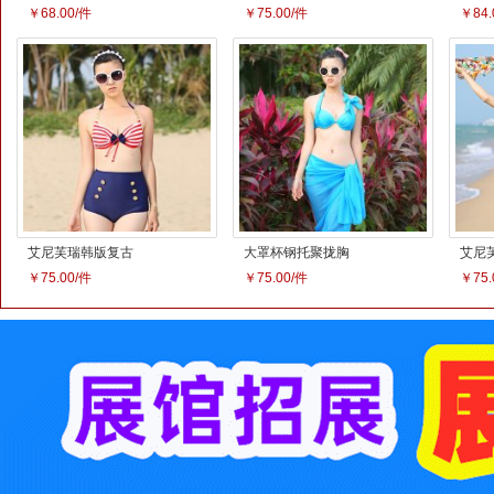
登山鞋 女士越野透
男鞋
男鞋
￥184.00/双
￥162.00/双
￥162
气防水耐磨徒步鞋
户外登山徒步运动
户外登山徒步运动
户外
男鞋
男鞋
鞋高
￥152.00/双
￥162.00/双
￥317
鞋多