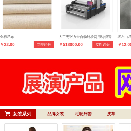
全棉坯布
人工无张力全自动针梭两用纺织智
坯布白坯
￥22.00
￥518000.00
￥12.0
立即购买
立即购买
能无人视觉电脑验布机卷布机
丝面料C
女装系列
品牌女装
毛呢外套
皮草