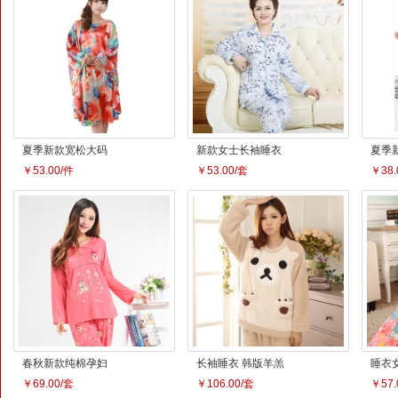
秋冬季新款男士羽
秋季新款V领长袖T
棉衣
绒服 青春时尚潮流
恤 修身打底长袖T
￥288.00/件
￥54.00/件
￥189
男式鸭绒羽绒服
恤衫 男士T恤
韩版男式休闲裤长
情侣睡衣男女纯棉
秋冬
裤哈伦裤日韩潮男
长袖秋季睡衣套装
皮衣
￥95.00/条
￥76.00/套
￥196