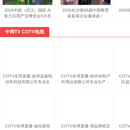
2026中国（武汉）国际 AI
2026长沙第88届中国教育
202
算力应用产业博览会9月亮
装备展示会邀请函！
相江城
中网TV COTV电视
COTV全球直播-徐州孟扬电
COTV全球直播-杭州沐阳户
COT
动车科技有限公司专业生
外用品有限公司专业生产：
区超
产：“力晶”箱体人力三轮车
家庭露营帐篷、专业探险帐
产：
改装电机专利产品及太阳能
篷、营地帐篷、酒店帐篷、
+清
充电器、充电板等产品；设
儿童及宠物帐篷等多功能户
车巾
计创新、款式多样，欢迎全
外帐篷系列产品；设计创
洗块
球新老客户前来洽谈采购！
新、匠心制造、款式多样，
品
欢迎大家光临！
源头工厂，欢迎大家光临！
COTV全球直播-迪先箱包
COTV全球直播-海盐精斌五
COT