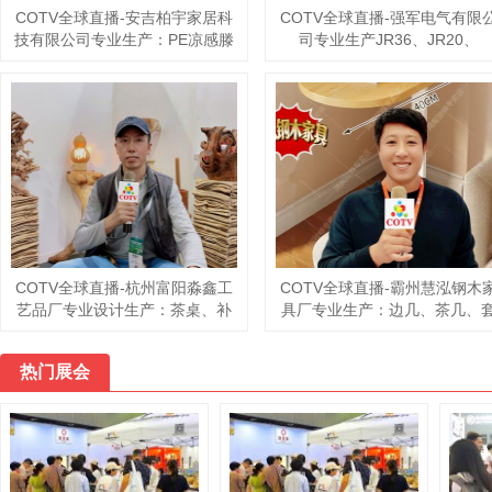
永康市东城亿锴电动工具配件厂
COTV全球直播-永康市奇拓工
专业生产：各种砂轮罩、板手、
有限公司专业生产角磨压板；
中间盖、压盖、防尘盖、底板、
奇7寸、新7寸电圆铸压板；反锁
消声器以及各型号铁、塑料消声
压板；100～180法兰；200型
器等产品，欢迎大家光临！
切割机、开槽机、快换离心、
末角磨压板等产品，欢迎大家
临！
COTV全球直播-东阳市康健富旅
COTV全球直播-舒城县汤池镇
游用品有限公司、义乌市雷尼科
眠村南风岗茶厂专业加工生产
智能科技有限公司专业生产：各
自1300多米青山绿水的大别山
种电动家用车载蓄电充气泵打气
脉舒城高山茶林，专业生产“惠
热门展会
筒、吊床、吊椅、睡袋、帐篷等
幽兰”牌小兰花茶叶、“惠芷兰”
户外旅游用品，欢迎大家光临！
茶籽油等生态绿色产品，陈爱
欢迎大家光临！