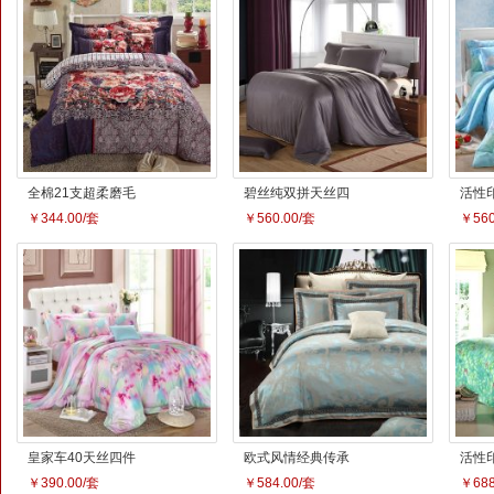
精品你好色彩珊瑚
精品浅驼灰拉舍尔
精品
绒四件套
绒毛毯
毛毯
￥301.00/套
￥189.00/条
￥18
精品海绵宝宝拉舍
精品奶牛色拉舍尔
地中
尔绒毛毯
绒毛毯
空调
￥157.00/条
￥205.00/条
￥253