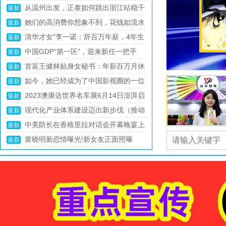
招聘”陷阱
“抢”字头专列开出！正以最快速度将物
最新
资送往灾区
商务部召开“修好三门课 改革当先锋”年
最新
轻干部教育引领工作推进会
总书记的人民情怀｜“抓任何工作，给
最新
群众办任何事情，都要实事求是”
COTV全球直播-女装面料网关于诚邀女
最新
装面料商家，共赴大数据与人工智能之旅
两岸何时会启动协商？民进党当局已经
最新
表态，赖清德或弃卒保车
真让王健林说中了？2024年起，楼市
最新
或将超乎预料，3个原因很真实
宇宙一切已被安排好？爱因斯坦为何信
最新
神学？杨振宁为何信造物者？
《天道》你是什么人，就会走到什么位
最新
置，谁都逃不掉
36氪独家｜大众与地平线合资公司新进
最新
展：调入上百人，CTO黄畅坐镇
中网市场：杭州第19届亚运会 浙江省
最新
杭州市举办的第19届亚洲夏季运动会