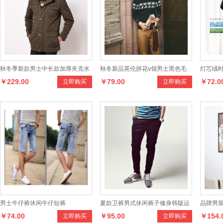
秋冬季新款男士中长款加厚夹克水
秋冬新品英伦拼花v领男士黑色毛
灯芯绒时
￥229.00
￥79.00
￥72.0
立即购买
立即购买
洗男版外套品质男装
衣 学院风男式毛衣
衫夏季
男士牛仔裤休闲牛仔短裤
夏款卫裤男式休闲裤子修身韩版运
品牌男
￥74.00
￥95.00
￥154.
立即购买
立即购买
动裤长裤哈伦裤低裆
暖毛衣男