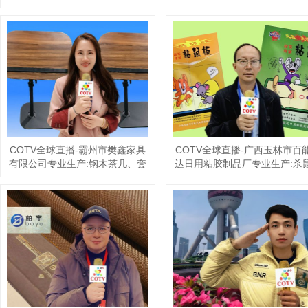
列、花篮系列、冷风机系列、以
备”APP解决数控车床、综合加
及取暖器配件、网罩、铝锅、塑
机、数控车床、电动叉车、龙
料件、五金件、电风扇风页等全
加工等设备解决方案的运行服
套配件等产品，欢迎大家光临！
务，欢迎大家光临！
COTV全球直播-潮州市潮安区彩
COTV全球直播-台州市金豪金
塘镇鹏利五金制品厂专业生产“鹏
制品有限公司专业生产：仓储
利”牌无磁不锈钢特厚汤盆、圆
架、模具货架、阁楼货架、悬
盘、烝鱼盘、汤锅、大反边调料
货架、托盘、展示架、工具车
缸、韩式奶锅、组合干锅、无磁
机床钣金、激光切割、数控折
多用盆等不锈钢产品，欢迎大家
弯、物流货架等产品，欢迎大
光临！
光临！