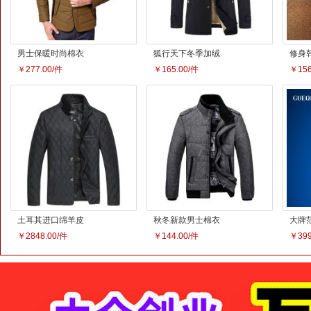
男士水貂黄金貂内
博纳罗蒂秋冬新款
秋冬
胆尼克服男皮毛一
男式毛呢大衣 中长
单排
￥5248.00/件
￥263.00/件
￥437
体皮衣皮草
款加厚双领休闲男
衣 
装外套男潮
衣
秋冬新款男装拼接
博纳罗蒂新款男式
秋季
男士立领大衣 韩版
羊毛呢大衣外套 高
羊毛
￥440.00/件
￥359.00/件
￥264
针织毛呢大衣
端毛领加厚男装外
休闲
套
厚款