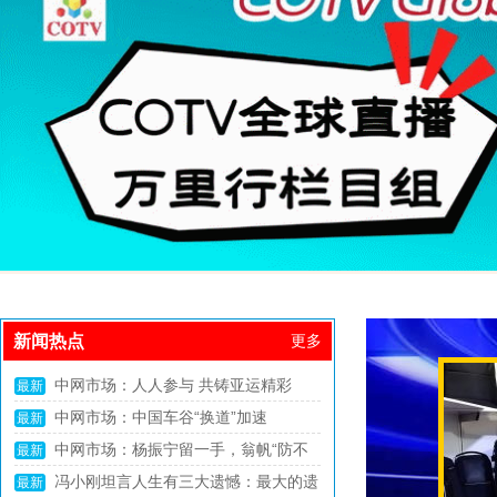
新闻热点
更多
COTV全球直播：安徽怀宁：“小”创新
最新
撬动“大”产业崛起
中共中央、国务院：健全农业转移人口
最新
市民化机制，全面取消在就业地参保户籍限
中国饭碗里装了更多中国粮 2024年我
最新
制
国粮食产量首次突破1.4万亿斤
我使馆提醒：来泰中国公民警惕“高薪
最新