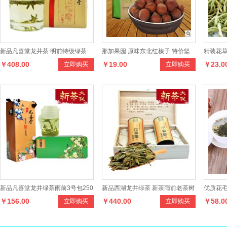
新品凡喜堂龙井茶 明前特级绿茶
那加果园 原味东北红榛子 特价坚
精装花草
￥408.00
￥19.00
￥23.0
立即购买
立即购买
250克纸包装茶叶
果零食 清香开口红榛子 250g装
毒祛痘
新品凡喜堂龙井绿茶雨前3号包250
新品西湖龙井绿茶 新茶雨前老茶树
优质花毛
￥156.00
￥440.00
￥58.0
立即购买
立即购买
克铁盒礼品装茶叶
群体种250克礼盒装茶叶