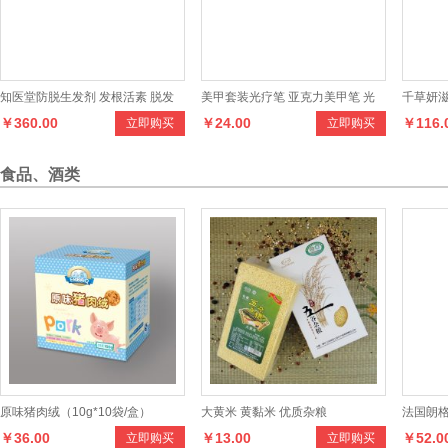
知医堂防脱生发剂 发根活素 脱发
美甲套装光疗笔 亚克力美甲笔 光
千草妍滋
￥360.00
￥24.00
￥116.
立即购买
立即购买
生发
疗美甲用品 7件套美甲彩绘笔
质死皮老
食品、酒类
原味猪肉绒（10g*10袋/盒）
大黄米 黄黏米 优质杂粮
法国朗格
￥36.00
￥13.00
￥52.0
立即购买
立即购买
兹古堡