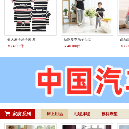
牛仔亲子装
韩版宽全棉休闲针
秋冬
织显瘦无袖连衣裙
绒服
￥110.00/件
￥80.00/件
￥999
亲子装母女装
家纺系列
床上用品
毛毯床毯
被枕靠垫