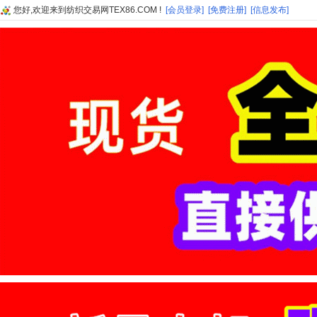
您好,欢迎来到纺织交易网TEX86.COM !
[会员登录]
[免费注册]
[信息发布]