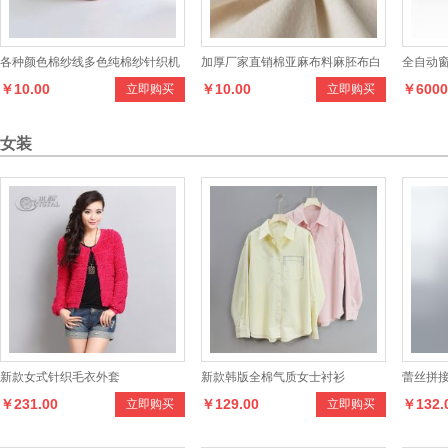
女装
新款女式针织毛衣外套
新款韩版全棉气质女士衬衫
蕾丝拼
￥231.00
￥129.00
￥132.
立即购买
立即购买
恤上衣