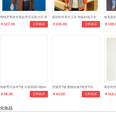
博纳罗蒂秋冬新款男式毛呢大衣 男
新款时尚男式卫衣 韩版秋装卫衣
春装新
￥327.00
￥100.00
￥109.
立即购买
立即购买
羊毛呢子风衣大衣中长款外套潮
男立领拼色修身外套男
铅笔裤
纯棉男式休闲T恤 百搭韩版V领tee
舒服男T恤 圆领短袖T恤男TEE
新款时
￥48.00
￥44.00
￥416.
立即购买
立即购买
化妆品