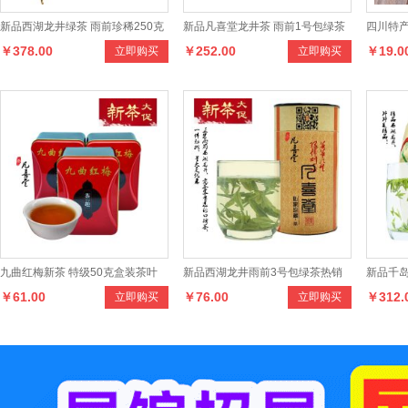
新品西湖龙井绿茶 雨前珍稀250克
新品凡喜堂龙井茶 雨前1号包绿茶
四川特产
￥378.00
￥252.00
￥19.0
立即购买
立即购买
老茶树传统纸包装茶叶
250克传统纸包茶叶
峰
九曲红梅新茶 特级50克盒装茶叶
新品西湖龙井雨前3号包绿茶热销
新品千
￥61.00
￥76.00
￥312.
立即购买
立即购买
2014新品正宗品牌红茶
100克罐装正宗茶叶
250克