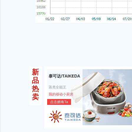
新
泰可达/TAIKEDA
品
热
蒸煮全能王
我的移动小厨房
卖
点击拥有Ta