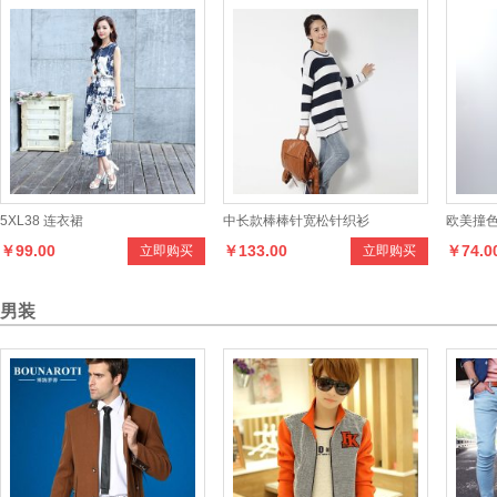
5XL38 连衣裙
中长款棒棒针宽松针织衫
欧美撞
￥99.00
￥133.00
￥74.0
立即购买
立即购买
男装