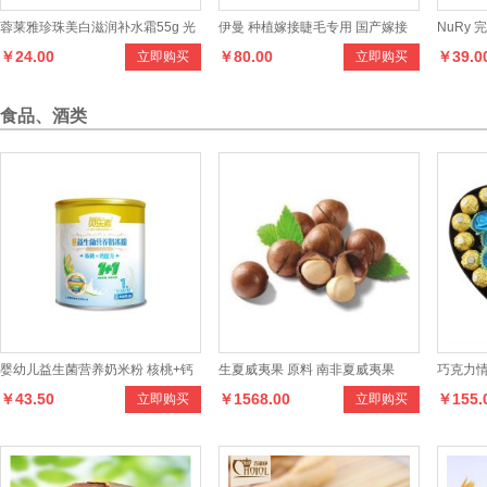
蓉莱雅珍珠美白滋润补水霜55g 光
伊曼 种植嫁接睫毛专用 国产嫁接
NuRy
￥24.00
￥80.00
￥39.0
立即购买
立即购买
滑白皙 解决肌肤干燥 细纹松弛
胶水
食品、酒类