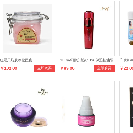
红景天焕肤净化面膜
NuRy芦丽粉底液40ml 保湿控油隔
千草妍牛
￥102.00
￥69.00
￥22.0
立即购买
立即购买
离美白遮瑕粉底膏
祛痘/鸡皮