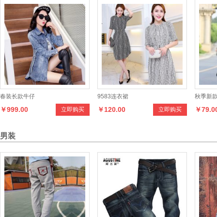
春装长款牛仔
9583连衣裙
秋季新
￥999.00
￥120.00
￥79.0
立即购买
立即购买
男装