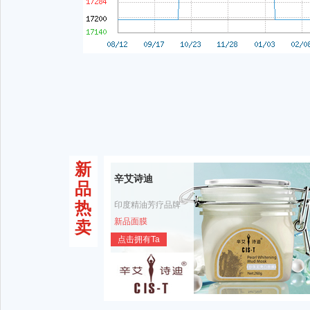
新
辛艾诗迪
品
热
印度精油芳疗品牌
新品面膜
卖
点击拥有Ta