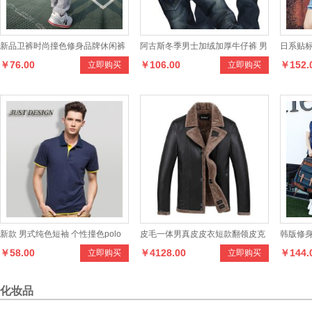
新品卫裤时尚撞色修身品牌休闲裤
阿古斯冬季男士加绒加厚牛仔裤 男
日系贴
￥76.00
￥106.00
￥152.
立即购买
立即购买
男韩版运动裤男长裤
装保暖植绒复古修身韩版潮裤子
须男士
新款 男式纯色短袖 个性撞色polo
皮毛一体男真皮皮衣短款翻领皮克
韩版修
￥58.00
￥4128.00
￥144.
立即购买
立即购买
衫 男式t恤
服皮草夹克外套
帽工装
化妆品