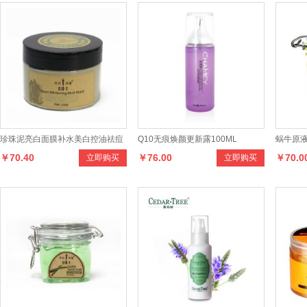
珍珠泥亮白面膜补水美白控油祛痘
Q10无痕焕颜更新露100ML
蜗牛原
￥70.40
￥76.00
￥70.0
立即购买
立即购买
收缩毛孔去黑头滋养