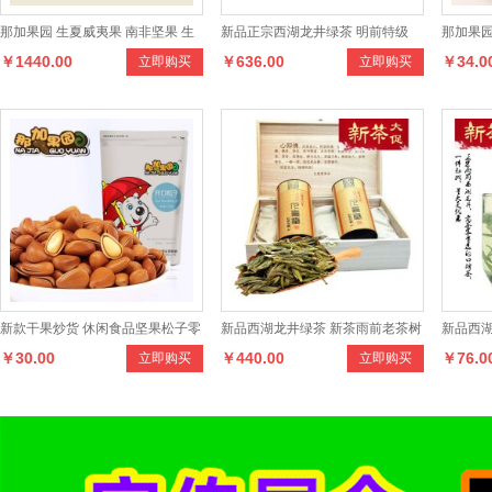
那加果园 生夏威夷果 南非坚果 生
新品正宗西湖龙井绿茶 明前特级
那加果园
￥1440.00
￥636.00
￥34.0
立即购买
立即购买
鲜果 50斤一袋
250克礼盒装茶叶 正品新茶叶
桃 生鲜
新款干果炒货 休闲食品坚果松子零
新品西湖龙井绿茶 新茶雨前老茶树
新品西
￥30.00
￥440.00
￥76.0
立即购买
立即购买
食 特级原味松子
群体种250克礼盒装茶叶
100克