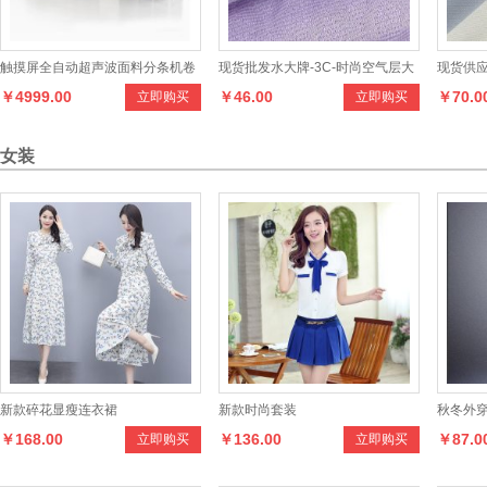
触摸屏全自动超声波面料分条机卷
现货批发水大牌-3C-时尚空气层大
现货供应
￥4999.00
￥46.00
￥70.0
立即购买
立即购买
帘垂帘无尘裁切不散边切割设备
辫子提花布，设计时尚，款式多
系列面
样，色彩齐全
手感柔
女装
新款碎花显瘦连衣裙
新款时尚套装
秋冬外
￥168.00
￥136.00
￥87.0
立即购买
立即购买
加厚包