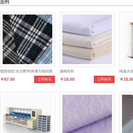
面料
现货供应“水大牌”时尚弹力色织潮
涤棉坯布
纯涤大化
￥67.00
￥18.00
￥15.0
立即购买
立即购买
格系列产品，款式多样，手感柔
锭纺短
和，适合制作男女时新服装