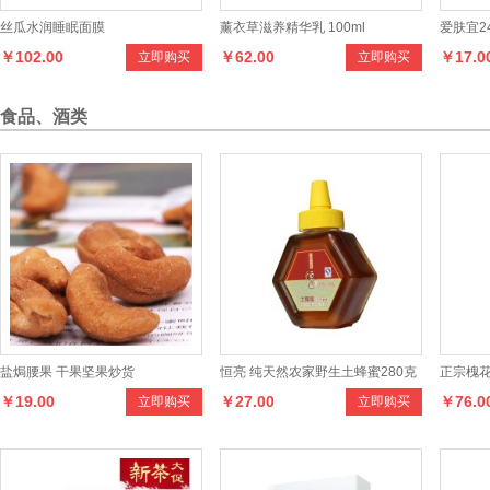
丝瓜水润睡眠面膜
薰衣草滋养精华乳 100ml
爱肤宜2
￥102.00
￥62.00
￥17.0
立即购买
立即购买
食品、酒类
盐焗腰果 干果坚果炒货
恒亮 纯天然农家野生土蜂蜜280克
正宗槐花
￥19.00
￥27.00
￥76.0
立即购买
立即购买
实惠高品质小瓶蜂蜜
蜜 蜂糖