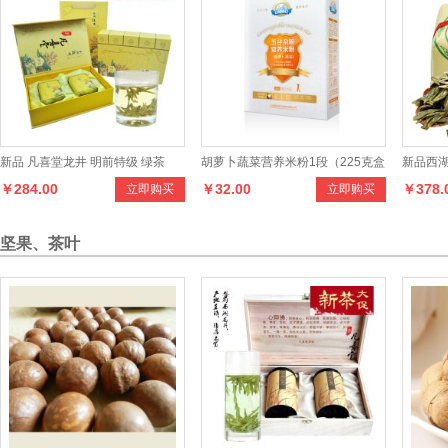
新品 凡喜堂龙井 明前特级 绿茶
胡萝卜蔬菜营养米粉1段（225克盒
新品西湖
￥284.00
￥32.00
￥378.
立即购买
立即购买
150克礼盒 龙井茶 茶叶
装）
老茶树
坚果、茶叶