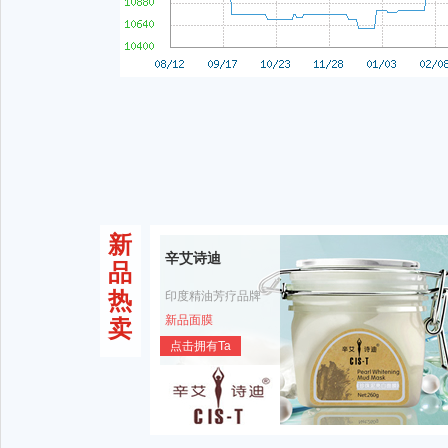
新
辛艾诗迪
品
热
印度精油芳疗品牌
新品面膜
卖
点击拥有Ta