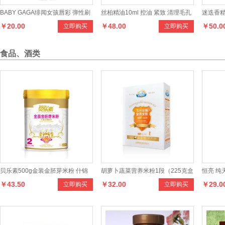
BABY GAGA绯闻女孩唇彩 弹性刷
丝柏精油10ml 控油 紧致 清理毛孔
迷迭香精
￥20.00
￥48.00
￥50.0
立即购买
立即购买
头
单方精油
食品、酒类
贝乐素500g金装金胚芽米粉 什锦
胡萝卜蔬菜营养米粉1段（225克盒
恒亮 纯
￥43.50
￥32.00
￥29.0
立即购买
立即购买
水果米粉2段
装）
装 优质