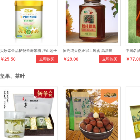
贝乐素金品护畅营养米粉 淮山莲子
恒亮纯天然正宗土蜂蜜 高浓度
中国名酒
￥25.50
￥29.00
￥77.0
立即购买
立即购买
配方辅食初期-36个月的宝宝食用
500g荔枝蜜 优质蜂蜜源
500m
坚果、茶叶