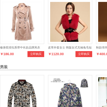
修身双排扣系带中长款品牌风衣
皮草外套女士 韩版女式无袖兔毛短
秋款绵
￥186.00
￥1120.00
￥400.
立即购买
立即购买
款V领收腰皮草
半身裙
男装