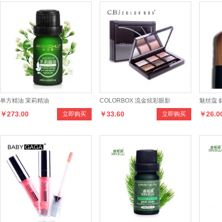
单方精油 茉莉精油
COLORBOX 流金炫彩眼影
魅丝蔻 
￥273.00
￥33.60
￥26.0
立即购买
立即购买
具 美容