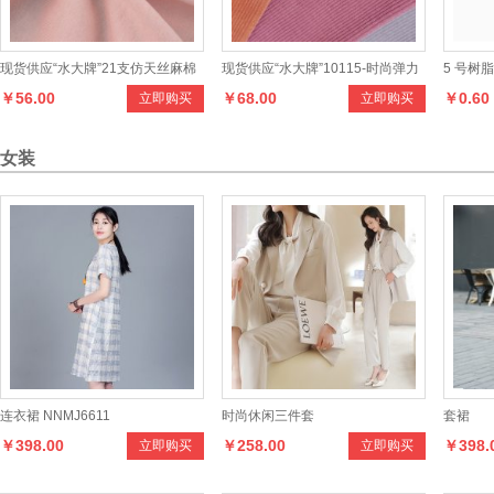
现货供应“水大牌”21支仿天丝麻棉
现货供应“水大牌”10115-时尚弹力
5 号树
￥56.00
￥68.00
￥0.60
立即购买
立即购买
针织汗布面料，色泽多样、手感舒
单条欧面绒系列产品,，款式多样，
装棉服
适，适合制作各种家居服、运动
手感柔和，适合制作各种男女时新
女装
服、T恤等时尚休闲服装
服装
连衣裙 NNMJ6611
时尚休闲三件套
套裙
￥398.00
￥258.00
￥398.
立即购买
立即购买