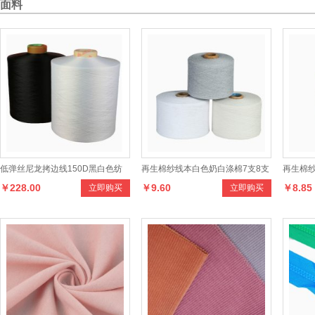
面料
低弹丝尼龙拷边线150D黑白色纺
再生棉纱线本白色奶白涤棉7支8支
再生棉
￥228.00
￥9.60
￥8.85
立即购买
立即购买
织辅料锁边线服饰箱包丝线家纺
10支21支漂白棉纱
色织手