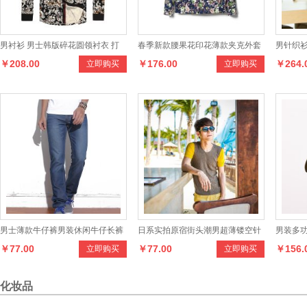
男衬衫 男士韩版碎花圆领衬衣 打
春季新款腰果花印花薄款夹克外套
男针织衫
￥208.00
￥176.00
￥264.
立即购买
立即购买
底衬衣 春秋款衬衫 男
连帽 高档时尚休闲情侣装
秋冬打底
男士薄款牛仔裤男装休闲牛仔长裤
日系实拍原宿街头潮男超薄镂空针
男装多功
￥77.00
￥77.00
￥156.
立即购买
立即购买
子
织V领男式短袖T恤衫男士针织T恤
外休闲
化妆品