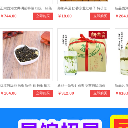
正宗西湖龙井明前特级T2级 绿茶
那加果园 奶香东北红榛子 特价坚
新品西湖
￥744.00
￥18.00
￥284.
立即购买
立即购买
150克礼盒装茶叶
果零食 清香开口红榛子 250g装
克罐装
优质特级花毛峰 新茶 花毛峰 量大
新品千岛银针茶叶明前特级绿茶
新品凡喜
￥104.00
￥312.00
￥616.
立即购买
立即购买
从优 四川特产
250克传统纸包装新茶
250克