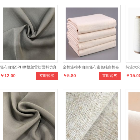
坯布白坯SPH摩根丝雪纺面料仿真
全棉涤棉本白白坯布素色纯白棉布
纯涤大化
￥12.00
￥5.80
￥15.0
立即购买
立即购买
丝面料CEY双面女装面料
服装立体裁剪打版原型布手工扎染
锭纺短