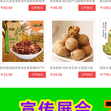
新品凡喜堂龙井茶叶雨前优惠包绿
那加果园 临安特产山核桃坚果零食
新品西湖
￥92.00
￥36.00
￥156.
立即购买
立即购买
茶 250克传统纸包茶
手剥小核桃食品
百年珍
那加果园新货零食坚果新疆特产开
那加果园 特价冬瓜果 生美国大核
特级凡喜
￥12.00
￥34.00
￥776.
立即购买
立即购买
口杏仁 小白杏核250克
桃 生鲜果500克
T2绿茶