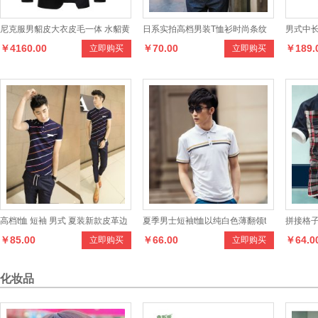
尼克服男貂皮大衣皮毛一体 水貂黄
日系实拍高档男装T恤衫时尚条纹
男式中长
￥4160.00
￥70.00
￥189.
立即购买
立即购买
金貂内胆真皮皮衣男士皮草
圆领短袖T恤 男士海魂衫
毛呢大
高档t恤 短袖 男式 夏装新款皮革边
夏季男士短袖t恤以纯白色薄翻领t
拼接格子
￥85.00
￥66.00
￥64.0
立即购买
立即购买
男士修身polo衫
恤男韩版修身时尚polo衫男潮
男士衬
化妆品