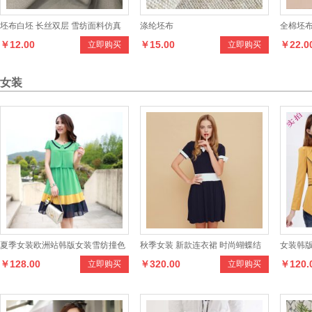
坯布白坯 长丝双层 雪纺面料仿真
涤纶坯布
全棉坯
￥12.00
￥15.00
￥22.0
立即购买
立即购买
丝面料时装面料女装面料
女装
夏季女装欧洲站韩版女装雪纺撞色
秋季女装 新款连衣裙 时尚蝴蝶结
女装韩
￥128.00
￥320.00
￥120.
立即购买
立即购买
新款连衣裙短袖
针织连衣裙
套 女休