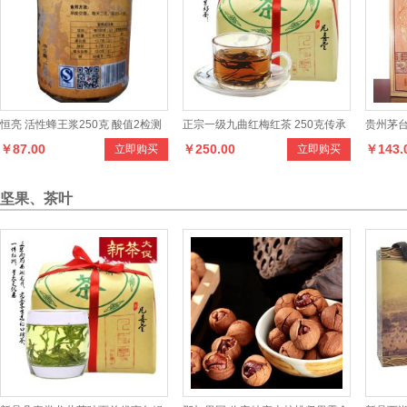
恒亮 活性蜂王浆250克 酸值2检测
正宗一级九曲红梅红茶 250克传承
贵州茅
￥87.00
￥250.00
￥143.
立即购买
立即购买
报告18度的诱惑 低温寄送
包九曲红茶叶 龙井新茶
香型52°
坚果、茶叶