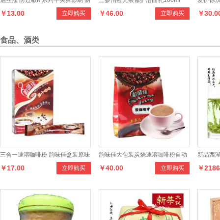
魅丝蔻 防过敏M系列平头鼻影刷 阴
三参消痘无痕修护洁面乳100ml
爱护你
￥13.00
￥46.00
￥30.0
立即购买
立即购买
影刷 底妆彩妆工具
湾进口超
食品、酒类
三合一速溶咖啡粉 韵味佳盒装原味
韵味佳大包装炭烧速溶咖啡粉自动
新品西湖
￥17.00
￥40.00
￥2186
立即购买
立即购买
特浓摩卡咖啡
咖啡机餐饮店专用
纸包装龙