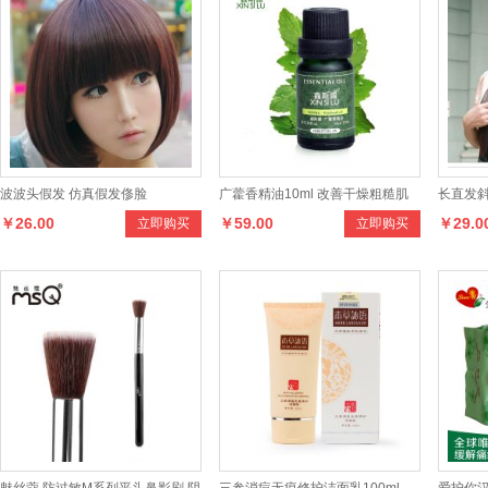
波波头假发 仿真假发俢脸
广藿香精油10ml 改善干燥粗糙肌
长直发斜
￥26.00
￥59.00
￥29.0
立即购买
立即购买
肤 紧致 单方精油
质女发