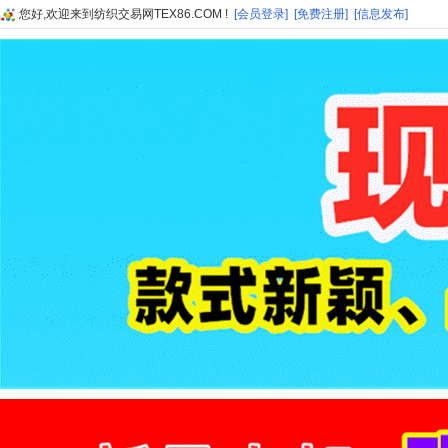
您好,欢迎来到纺织交易网TEX86.COM !
[会员登录]
[免费注册]
[信息发布]