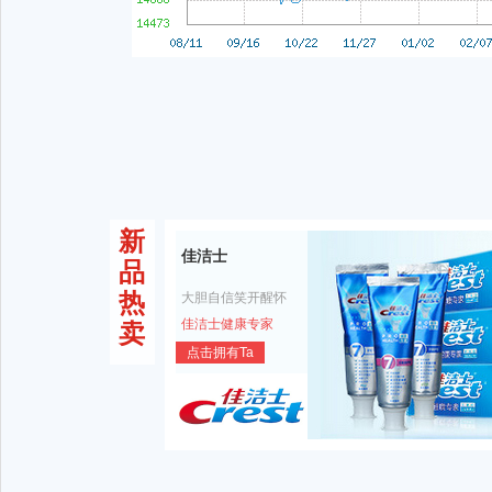
新
佳洁士
品
热
大胆自信笑开醒怀
佳洁士健康专家
卖
点击拥有Ta