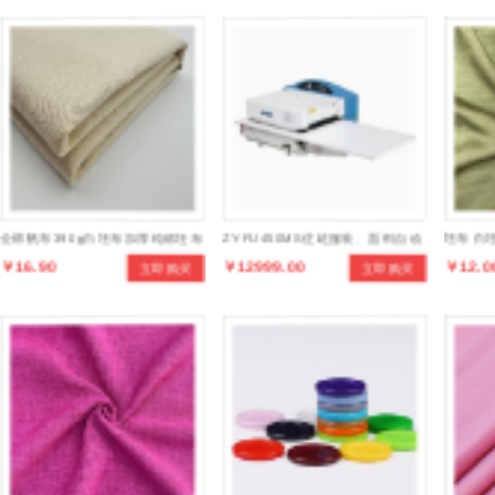
全棉帆布390g白坯布加厚纯棉坯布
ZY-FU450MS佐屹服装、面料自动
坯布 白坯
￥16.90
￥12999.00
￥12.0
立即购买
立即购买
白布布料帐篷服装棉帆布
粘合机小型压布机 烫布机
面料 仿