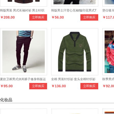
韩版男装 男式长袖衬衫 男士针织
韩版男士汗背心无袖t恤印花男式T
堡仕顿 
￥208.00
￥56.00
￥117.
立即购买
立即购买
拼接衬衫男 男士衬衫 男装
恤
男士商
夏款卫裤男式休闲裤子修身韩版运
全棉 男装针织衫 套头全棉针织衫
秋季男
￥95.00
￥136.00
￥92.0
立即购买
立即购买
动裤长裤哈伦裤低裆
男士秋装打底衫 秋款男士打底衫
衣
化妆品