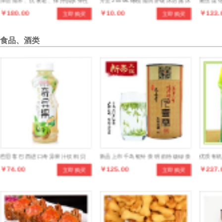
深层滋养、抗衰老、保持肌肤弹性
芳至200ML橄榄滋润舒缓沐浴露 沐
魅丝蔻 
￥180.00
￥10.00
￥133.
立即购买
立即购买
浴乳 滋润沐浴液
具 美容
食品、酒类
芭思客 巴西进口奇异果汁饮料 贝
新品上市千岛银针茶 明前特级绿茶
优质有机
￥74.00
￥125.00
￥237.
立即购买
立即购买
奇猕猴桃饮料OEM代加工饮品
100克罐装正品茶叶