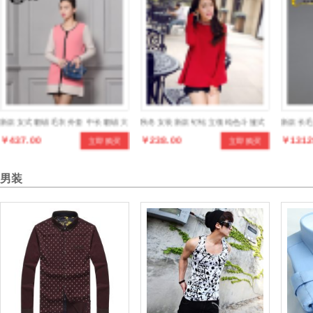
新款女式貂绒毛衣外套 中长貂绒大
秋冬女装新款钉钻立领纯色斗篷式
新款长毛
￥437.00
￥238.00
￥1312
立即购买
立即购买
衣
针织衫上衣
圆领中
男装