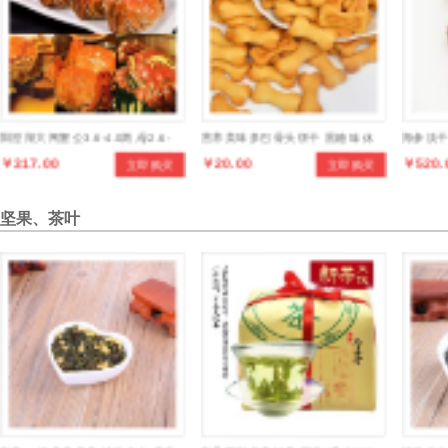
阳澄湖大闸蟹公3.6-4.0两,母2.6-
营养美味多巴骨头饼干 黑糖味 休
海参淡干
￥317.00
￥20.00
￥520.
立即购买
立即购买
3.0两共8只
闲食品
鲜干货
坚果、茶叶