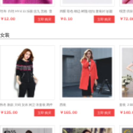
坯布 白坯HY411乐丽丝九宫格 雪
四眼彩色细边树脂纽扣童装衬衫圆
现货供应
￥12.00
￥0.10
￥72.0
立即购买
立即购买
纺面料时装面料女式时装
形手缝扣细边四眼儿童纽扣装饰扣
超薄冰丝
女装
秋冬新款大码女休闲卫衣套装两件
西装
套装 20
￥135.00
￥165.00
￥140.
立即购买
立即购买
套时尚连帽加厚加绒运动套装