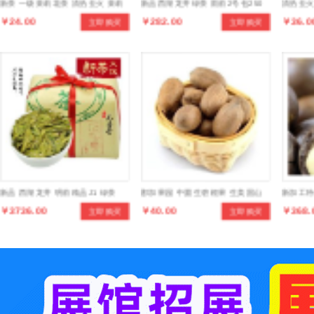
新茶 一级茉莉花茶 清热去火 茉莉
新品西湖龙井绿茶 雨前2号包250
清热去火
￥24.00
￥282.00
￥36.0
立即购买
立即购买
花茶
克传统纸包茶叶
新品 西湖龙井 明前精品J1 绿茶
那加果园 中圆生碧根果 生美国山
新加工特
￥3736.00
￥40.00
￥368.
立即购买
立即购买
250克传统纸包装 茶叶
核桃 长寿果坚果500克
炒货10