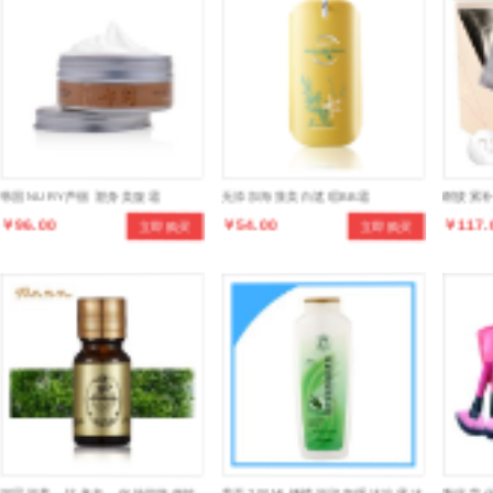
韩国NURY芦丽 塑身美腹霜
无添加海藻美白遮瑕BB霜
耐疲累
￥96.00
￥54.00
￥117.
立即购买
立即购买