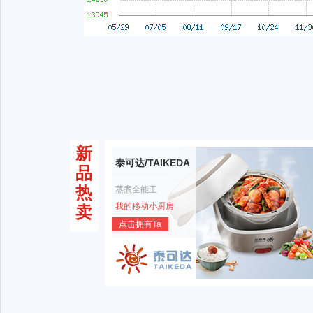
新
泰可达/TAIKEDA
品
热
蒸煮全能王
我的移动小厨房
卖
点击拥有Ta